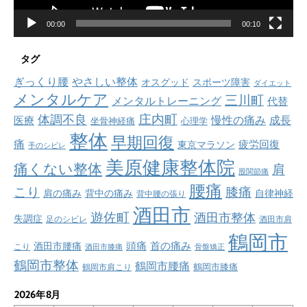
00:00
00:10
タグ
ぎっくり腰
やさしい整体
オスグッド
スポーツ障害
ダイエット
メンタルケア
三川町
メンタルトレーニング
代替
庄内町
体調不良
慢性の痛み
成長
医療
坐骨神経痛
心理学
整体
早期回復
痛
疲労回復
東京マラソン
手のシビレ
美原健康整体院
痛くない整体
肩
股関節痛
腰痛
こり
膝痛
肩の痛み
背中の痛み
自律神経
背中腰の張り
酒田市
遊佐町
酒田市整体
失調症
足のシビレ
酒田市肩
鶴岡市
首の痛み
頭痛
酒田市腰痛
こり
酒田市膝痛
骨盤矯正
鶴岡市整体
鶴岡市腰痛
鶴岡市肩こり
鶴岡市膝痛
2026年8月