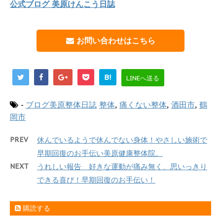
公式ブログ 美原けんこう日誌
お問い合わせはこちら
B!
LINEへ送る
-
ブログ美原整体日誌
整体
,
痛くない整体
,
酒田市
,
鶴
岡市
PREV
休んでいるようで休んでない身体！やさしい施術で
早期回復のお手伝い美原健康整体院。
NEXT
うれしい報告 好きな運動が痛み無く、思いっきり
できる喜び！早期回復のお手伝い！
購読する