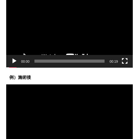
画
プ
レ
ー
ヤ
ー
00:00
00:19
例）施術後
動
画
プ
レ
ー
ヤ
ー