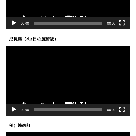
ー
00:00
00:08
成長痛（4回目の施術後）
動
画
プ
レ
ー
ヤ
ー
00:00
00:09
例）施術前
動