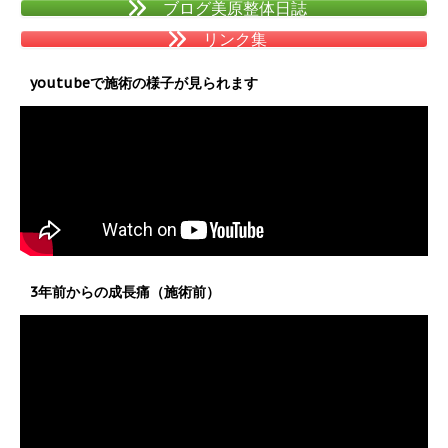
ブログ美原整体日誌
リンク集
youtubeで施術の様子が見られます
3年前からの成長痛（施術前）
動
画
プ
レ
ー
ヤ