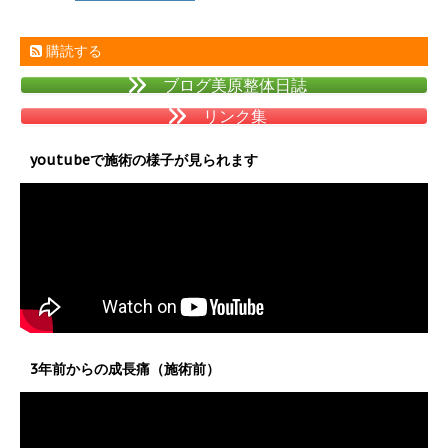
購読する
ブログ美原整体日誌
リンク集
youtubeで施術の様子が見られます
3年前からの成長痛（施術前）
動
画
プ