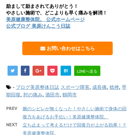
励まして励まされてありがとう！
やさしい施術で、どこよりも早く痛みを解消！
美原健康整体院。 公式ホームページ
公式ブログ 美原けんこう日誌
お問い合わせはこちら
B!
LINEへ送る
-
ブログ美原整体日誌
スポーツ障害
,
成長痛
,
捻挫
,
早
期回復
,
肘の痛み
,
酒田市
,
鶴岡市
PREV
腕のシビレが無くなった！やさしい施術で身体の回
復力をあげるお手伝い！美原健康整体院。
NEXT
立ち止まって考えるだけで回復力が上がる効果！？
美原健康整体院。