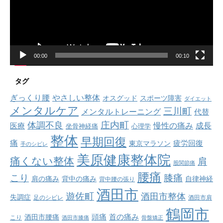
ヤ
ー
00:00
00:10
タグ
ぎっくり腰
やさしい整体
オスグッド
スポーツ障害
ダイエット
メンタルケア
三川町
メンタルトレーニング
代替
庄内町
体調不良
慢性の痛み
成長
医療
坐骨神経痛
心理学
整体
早期回復
痛
疲労回復
東京マラソン
手のシビレ
美原健康整体院
痛くない整体
肩
股関節痛
腰痛
こり
膝痛
肩の痛み
背中の痛み
自律神経
背中腰の張り
酒田市
遊佐町
酒田市整体
失調症
足のシビレ
酒田市肩
鶴岡市
首の痛み
頭痛
酒田市腰痛
こり
酒田市膝痛
骨盤矯正