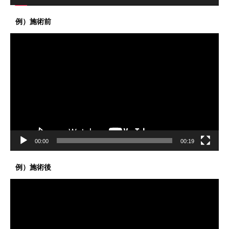
例）施術前
動
画
プ
レ
ー
ヤ
ー
00:00
00:19
例）施術後
動
画
プ
レ
ー