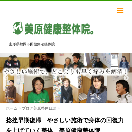
山形県鶴岡市回復療法整体院
ホーム
>
ブログ美原整体日誌
>
捻挫早期復帰 やさしい施術で身体の回復力
を上げていく整体 美原健康整体院。