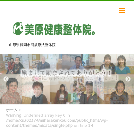
山形県鶴岡市回復療法整体院
ホーム
>
Warning
: Undefined array key 0 in
/home/xs302374/miharakenkou.com/public_html/wp-
content/themes/micata/single.php
on line
14