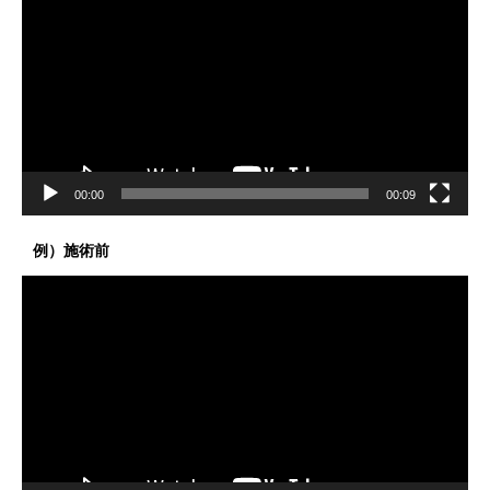
プ
レ
ー
ヤ
ー
00:00
00:09
例）施術前
動
画
プ
レ
ー
ヤ
ー