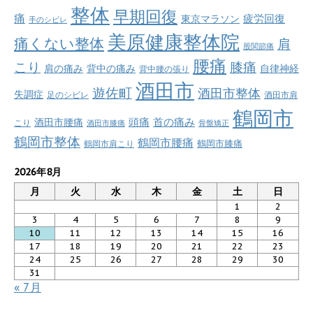
整体
早期回復
痛
疲労回復
東京マラソン
手のシビレ
美原健康整体院
痛くない整体
肩
股関節痛
腰痛
こり
膝痛
肩の痛み
背中の痛み
自律神経
背中腰の張り
酒田市
遊佐町
酒田市整体
失調症
足のシビレ
酒田市肩
鶴岡市
首の痛み
頭痛
酒田市腰痛
こり
酒田市膝痛
骨盤矯正
鶴岡市整体
鶴岡市腰痛
鶴岡市肩こり
鶴岡市膝痛
2026年8月
月
火
水
木
金
土
日
1
2
3
4
5
6
7
8
9
10
11
12
13
14
15
16
17
18
19
20
21
22
23
24
25
26
27
28
29
30
31
« 7月