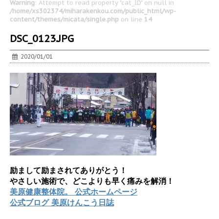
Warning
: Attempt to read property "cat_ID" on null in
/home/xs302374/miharakenkou.com/public_html/wp-
content/themes/micata/single.php
on line
14
DSC_0123.JPG
2020/01/01
励まして励まされてありがとう！
やさしい施術で、どこよりも早く痛みを解消！
美原健康整体院。 公式ホームページ
公式ブログ 美原けんこう日誌