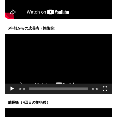
3年前からの成長痛（施術前）
動
画
プ
レ
ー
ヤ
ー
00:00
00:08
成長痛（4回目の施術後）
動
画