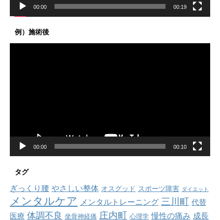
00:00
00:19
例）施術後
動
画
プ
レ
ー
ヤ
ー
00:00
00:10
タグ
ぎっくり腰
やさしい整体
オスグッド
スポーツ障害
ダイエット
メンタルケア
三川町
メンタルトレーニング
代替
庄内町
体調不良
慢性の痛み
成長
医療
坐骨神経痛
心理学