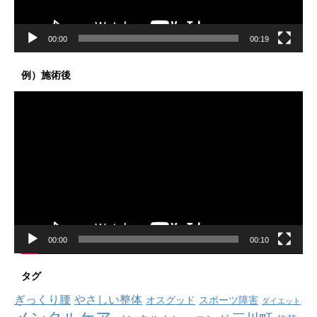
00:00
00:19
例）施術後
動
画
プ
レ
ー
ヤ
ー
00:00
00:10
タグ
ぎっくり腰
やさしい整体
オスグッド
スポーツ障害
ダイエット