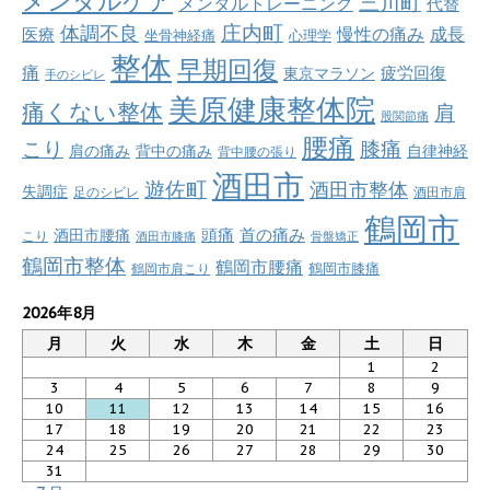
メンタルケア
三川町
メンタルトレーニング
代替
庄内町
体調不良
慢性の痛み
成長
医療
坐骨神経痛
心理学
整体
早期回復
痛
疲労回復
東京マラソン
手のシビレ
美原健康整体院
痛くない整体
肩
股関節痛
腰痛
こり
膝痛
肩の痛み
背中の痛み
自律神経
背中腰の張り
酒田市
遊佐町
酒田市整体
失調症
足のシビレ
酒田市肩
鶴岡市
首の痛み
頭痛
酒田市腰痛
こり
酒田市膝痛
骨盤矯正
鶴岡市整体
鶴岡市腰痛
鶴岡市肩こり
鶴岡市膝痛
2026年8月
月
火
水
木
金
土
日
1
2
3
4
5
6
7
8
9
10
11
12
13
14
15
16
17
18
19
20
21
22
23
24
25
26
27
28
29
30
31