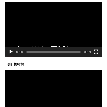
動
画
プ
レ
ー
ヤ
ー
00:00
00:09
例）施術前
動
画
プ
レ
ー
ヤ
ー