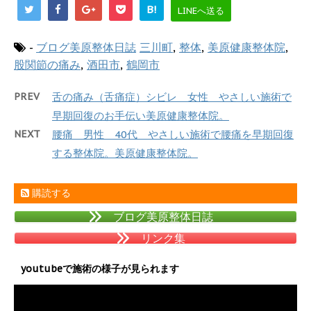
B!
LINEへ送る
-
ブログ美原整体日誌
三川町
,
整体
,
美原健康整体院
,
股関節の痛み
,
酒田市
,
鶴岡市
PREV
舌の痛み（舌痛症）シビレ 女性 やさしい施術で
早期回復のお手伝い美原健康整体院。
NEXT
腰痛 男性 40代 やさしい施術で腰痛を早期回復
する整体院。美原健康整体院。
購読する
ブログ美原整体日誌
リンク集
youtubeで施術の様子が見られます