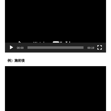
画
プ
レ
ー
ヤ
ー
00:00
00:19
例）施術後
動
画
プ
レ
ー
ヤ
ー