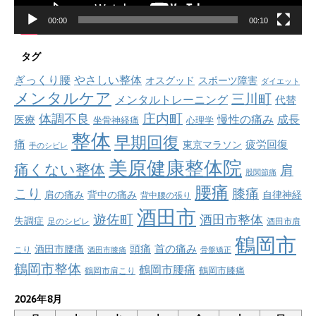
00:00
00:10
タグ
ぎっくり腰
やさしい整体
オスグッド
スポーツ障害
ダイエット
メンタルケア
三川町
メンタルトレーニング
代替
庄内町
体調不良
慢性の痛み
成長
医療
坐骨神経痛
心理学
整体
早期回復
痛
疲労回復
東京マラソン
手のシビレ
美原健康整体院
痛くない整体
肩
股関節痛
腰痛
こり
膝痛
肩の痛み
背中の痛み
自律神経
背中腰の張り
酒田市
遊佐町
酒田市整体
失調症
足のシビレ
酒田市肩
鶴岡市
首の痛み
頭痛
酒田市腰痛
こり
酒田市膝痛
骨盤矯正
鶴岡市整体
鶴岡市腰痛
鶴岡市肩こり
鶴岡市膝痛
2026年8月