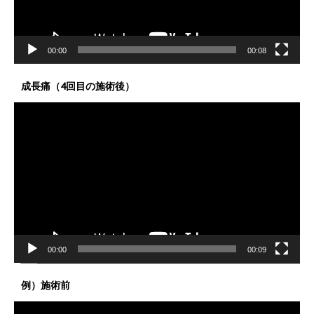
ー
00:00
00:08
成長痛（4回目の施術後）
動
画
プ
レ
ー
ヤ
ー
00:00
00:09
例）施術前
動