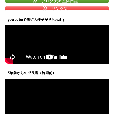
ブログ美原整体日誌
リンク集
youtubeで施術の様子が見られます
3年前からの成長痛（施術前）
動
画
プ
レ
ー
ヤ