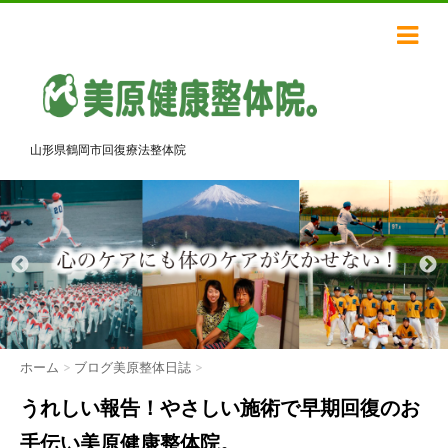
山形県鶴岡市回復療法整体院
ホーム
>
ブログ美原整体日誌
>
うれしい報告！やさしい施術で早期回復のお
手伝い美原健康整体院。