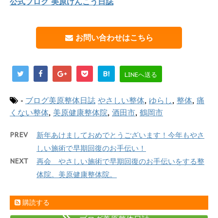
公式ブログ 美原けんこう日誌
お問い合わせはこちら
B!
LINEへ送る
-
ブログ美原整体日誌
やさしい整体
,
ゆらし
,
整体
,
痛
くない整体
,
美原健康整体院
,
酒田市
,
鶴岡市
PREV
新年あけましておめでとうございます！今年もやさ
しい施術で早期回復のお手伝い！
NEXT
再会 やさしい施術で早期回復のお手伝いをする整
体院。美原健康整体院。
購読する