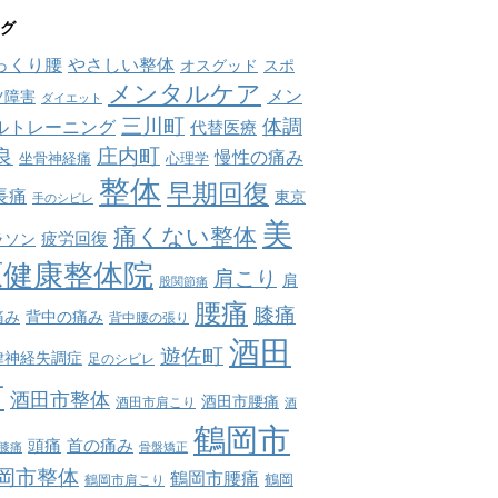
グ
っくり腰
やさしい整体
オスグッド
スポ
メンタルケア
メン
ツ障害
ダイエット
三川町
体調
ルトレーニング
代替医療
庄内町
良
慢性の痛み
坐骨神経痛
心理学
整体
早期回復
長痛
東京
手のシビレ
美
痛くない整体
疲労回復
ラソン
原健康整体院
肩こり
肩
股関節痛
腰痛
膝痛
痛み
背中の痛み
背中腰の張り
酒田
遊佐町
律神経失調症
足のシビレ
市
酒田市整体
酒田市腰痛
酒田市肩こり
酒
鶴岡市
首の痛み
頭痛
膝痛
骨盤矯正
岡市整体
鶴岡市腰痛
鶴岡市肩こり
鶴岡