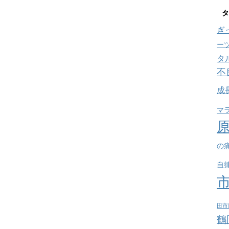
タ
ぎ
ー
タ
不
成
マ
の
自
田市
鶴