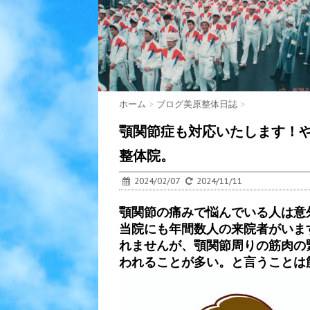
ホーム
>
ブログ美原整体日誌
>
顎関節症も対応いたします！
整体院。
2024/02/07
2024/11/11
顎関節の痛みで悩んでいる人は意
当院にも年間数人の来院者がいま
れませんが、顎関節周りの筋肉の
われることが多い。と言うことは