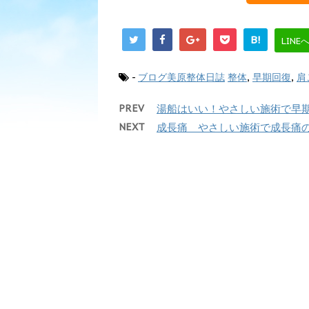
B!
LINE
-
ブログ美原整体日誌
整体
,
早期回復
,
肩
PREV
湯船はいい！やさしい施術で早
NEXT
成長痛 やさしい施術で成長痛