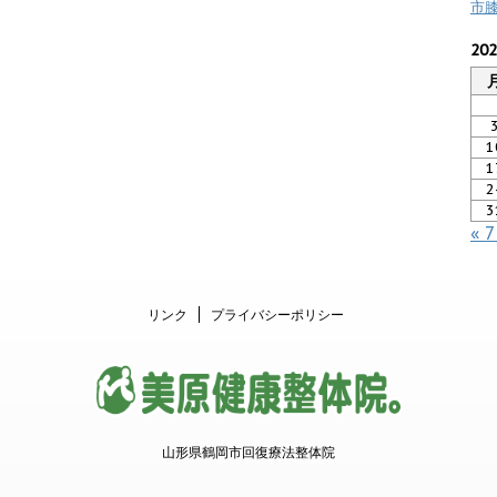
市
20
1
1
2
3
« 
リンク
プライバシーポリシー
山形県鶴岡市回復療法整体院