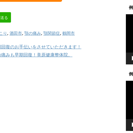
例
動
へ送る
画
プ
こり
,
酒田市
,
顎の痛み
,
顎関節症
,
鶴岡市
レ
ー
期回復のお手伝いをさせていただきます！
ヤ
の痛みも早期回復！美原健康整体院。
ー
例
動
画
プ
レ
ー
ヤ
ー