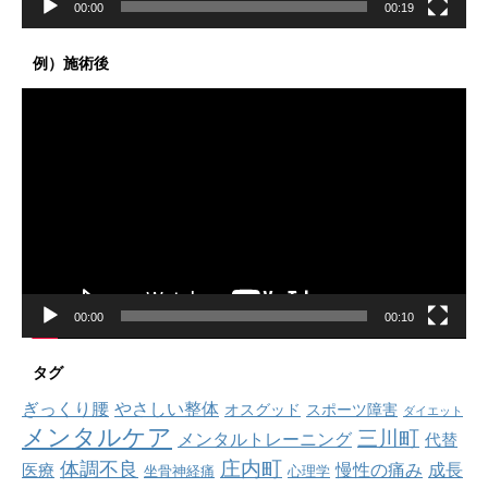
00:00
00:19
例）施術後
動
画
プ
レ
ー
ヤ
ー
00:00
00:10
タグ
ぎっくり腰
やさしい整体
オスグッド
スポーツ障害
ダイエット
メンタルケア
三川町
メンタルトレーニング
代替
庄内町
体調不良
慢性の痛み
成長
医療
坐骨神経痛
心理学