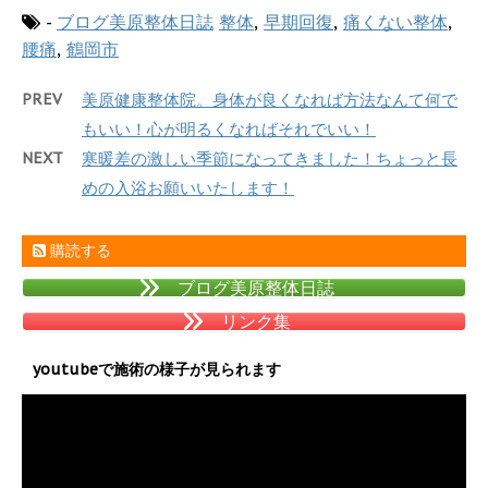
-
ブログ美原整体日誌
整体
,
早期回復
,
痛くない整体
,
腰痛
,
鶴岡市
PREV
美原健康整体院。身体が良くなれば方法なんて何で
もいい！心が明るくなればそれでいい！
NEXT
寒暖差の激しい季節になってきました！ちょっと長
めの入浴お願いいたします！
購読する
ブログ美原整体日誌
リンク集
youtubeで施術の様子が見られます