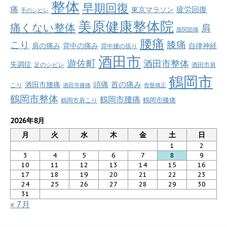
整体
早期回復
痛
疲労回復
東京マラソン
手のシビレ
美原健康整体院
痛くない整体
肩
股関節痛
腰痛
こり
膝痛
肩の痛み
背中の痛み
自律神経
背中腰の張り
酒田市
遊佐町
酒田市整体
失調症
足のシビレ
酒田市肩
鶴岡市
首の痛み
頭痛
酒田市腰痛
こり
酒田市膝痛
骨盤矯正
鶴岡市整体
鶴岡市腰痛
鶴岡市肩こり
鶴岡市膝痛
2026年8月
月
火
水
木
金
土
日
1
2
3
4
5
6
7
8
9
10
11
12
13
14
15
16
17
18
19
20
21
22
23
24
25
26
27
28
29
30
31
« 7月