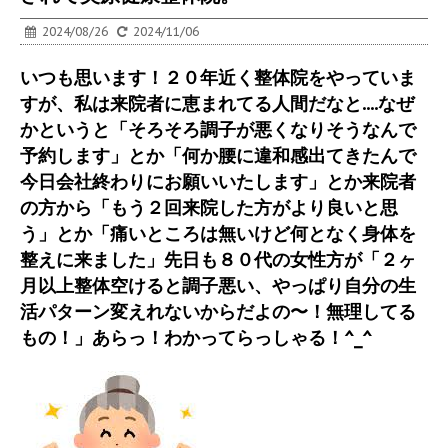
2024/08/26
2024/11/06
いつも思います！２０年近く整体院をやっていま
すが、私は来院者に恵まれてる人間だなと....なぜ
かというと「そろそろ調子が悪くなりそうなんで
予約します」とか「何か腰に違和感出てきたんで
今日会社終わりにお願いいたします」とか来院者
の方から「もう２回来院した方がより良いと思
う」とか「痛いところは無いけど何となく身体を
整えに来ました」先日も８０代の女性方が「２ヶ
月以上整体空けると調子悪い、やっぱり自分の生
活パターン変えれないからだよの〜！無理してる
もの！」あらっ！わかってらっしゃる！^_^