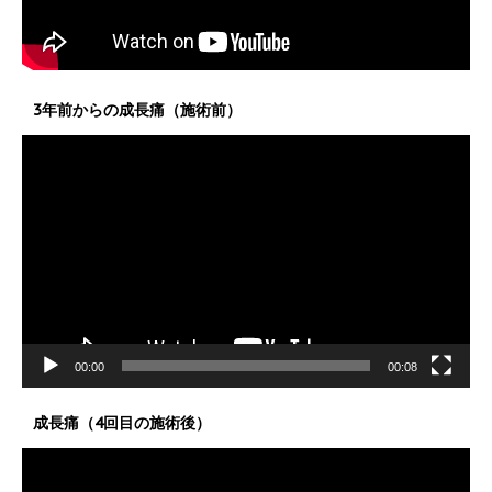
3年前からの成長痛（施術前）
動
画
プ
レ
ー
ヤ
ー
00:00
00:08
成長痛（4回目の施術後）
動
画