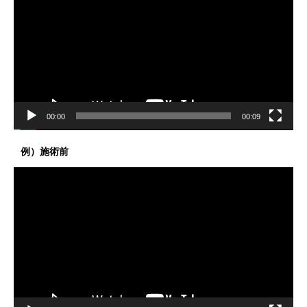
プ
レ
ー
ヤ
ー
00:00
00:09
例）施術前
動
画
プ
レ
ー
ヤ
ー