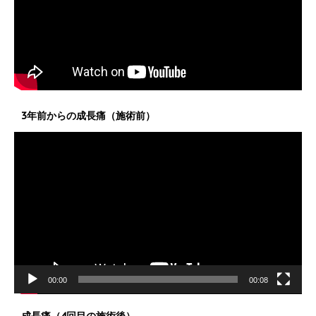
3年前からの成長痛（施術前）
動
画
プ
レ
ー
ヤ
ー
00:00
00:08