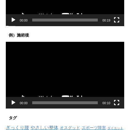
ー
00:00
00:19
例）施術後
動
画
プ
レ
ー
ヤ
ー
00:00
00:10
タグ
ぎっくり腰
やさしい整体
オスグッド
スポーツ障害
ダイエット