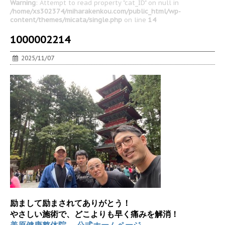
Warning
: Attempt to read property "cat_ID" on null in
/home/xs302374/miharakenkou.com/public_html/wp-
content/themes/micata/single.php
on line
14
1000002214
2025/11/07
励まして励まされてありがとう！
やさしい施術で、どこよりも早く痛みを解消！
美原健康整体院。 公式ホームページ