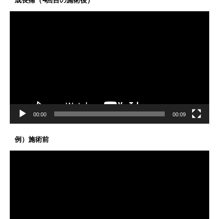
成長痛（4回目の施術後）
動
画
プ
レ
ー
ヤ
ー
00:00
00:09
例）施術前
動
画
プ
レ
ー
ヤ