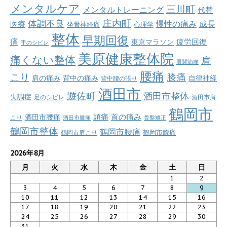
メンタルケア
三川町
メンタルトレーニング
代替
庄内町
体調不良
慢性の痛み
成長
医療
坐骨神経痛
心理学
整体
早期回復
痛
疲労回復
東京マラソン
手のシビレ
美原健康整体院
痛くない整体
肩
股関節痛
腰痛
こり
膝痛
肩の痛み
背中の痛み
自律神経
背中腰の張り
酒田市
遊佐町
酒田市整体
失調症
足のシビレ
酒田市肩
鶴岡市
首の痛み
頭痛
酒田市腰痛
こり
酒田市膝痛
骨盤矯正
鶴岡市整体
鶴岡市腰痛
鶴岡市肩こり
鶴岡市膝痛
2026年8月
月
火
水
木
金
土
日
1
2
3
4
5
6
7
8
9
10
11
12
13
14
15
16
17
18
19
20
21
22
23
24
25
26
27
28
29
30
31