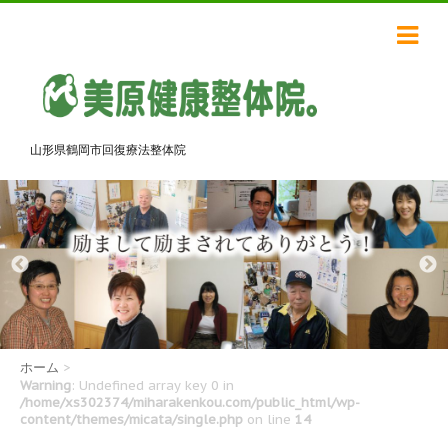
山形県鶴岡市回復療法整体院
ホーム
>
Warning
: Undefined array key 0 in
/home/xs302374/miharakenkou.com/public_html/wp-
content/themes/micata/single.php
on line
14