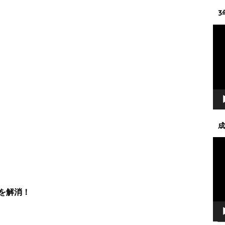
3
動
画
プ
レ
ー
ヤ
ー
成
動
画
プ
レ
ー
を解消！
ヤ
ー