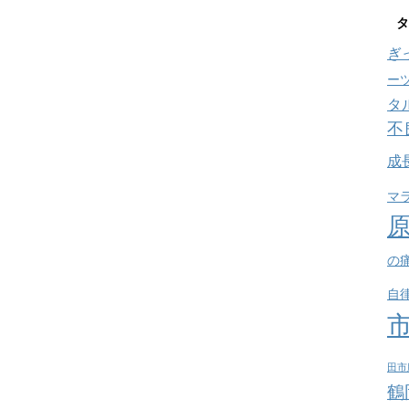
タ
ぎ
ー
タ
不
成
マ
の
自
田市
鶴