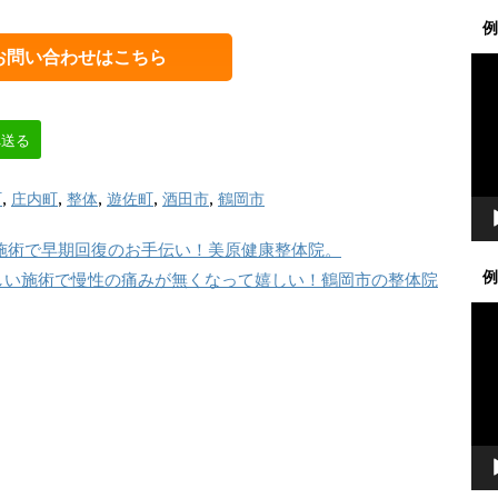
例
お問い合わせはこちら
動
画
プ
レ
へ送る
ー
ヤ
町
,
庄内町
,
整体
,
遊佐町
,
酒田市
,
鶴岡市
ー
施術で早期回復のお手伝い！美原健康整体院。
例
しい施術で慢性の痛みが無くなって嬉しい！鶴岡市の整体院
動
画
プ
レ
ー
ヤ
ー