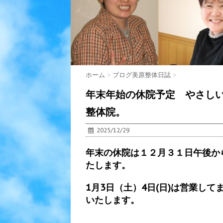
ホーム
>
ブログ美原整体日誌
>
年末年始の休院予定 やさし
整体院。
2025/12/29
年末の休院は１２月３１日午後か
たします。
1月3日（土）4日(日)は営業し
いたします。