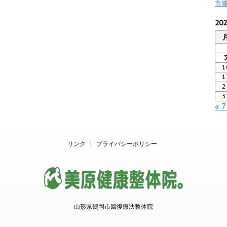
市
20
1
1
2
3
« 
リンク
プライバシーポリシー
山形県鶴岡市回復療法整体院