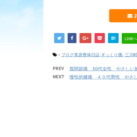
B!
LINE
-
ブログ美原整体日誌
ぎっくり腰
,
三川
PREV
股関節痛 30代女性 やさしい
NEXT
慢性的腰痛 ４０代男性 やさ