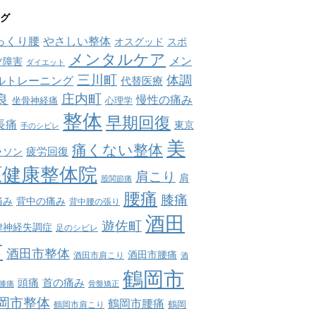
グ
っくり腰
やさしい整体
オスグッド
スポ
メンタルケア
メン
ツ障害
ダイエット
三川町
体調
ルトレーニング
代替医療
庄内町
良
慢性の痛み
坐骨神経痛
心理学
整体
早期回復
長痛
東京
手のシビレ
美
痛くない整体
疲労回復
ラソン
原健康整体院
肩こり
肩
股関節痛
腰痛
膝痛
痛み
背中の痛み
背中腰の張り
酒田
遊佐町
律神経失調症
足のシビレ
市
酒田市整体
酒田市腰痛
酒田市肩こり
酒
鶴岡市
首の痛み
頭痛
膝痛
骨盤矯正
岡市整体
鶴岡市腰痛
鶴岡市肩こり
鶴岡