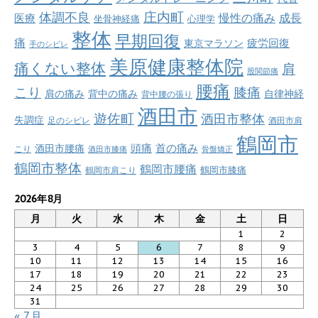
庄内町
体調不良
慢性の痛み
成長
医療
坐骨神経痛
心理学
整体
早期回復
痛
疲労回復
東京マラソン
手のシビレ
美原健康整体院
痛くない整体
肩
股関節痛
腰痛
こり
膝痛
肩の痛み
背中の痛み
自律神経
背中腰の張り
酒田市
遊佐町
酒田市整体
失調症
足のシビレ
酒田市肩
鶴岡市
首の痛み
頭痛
酒田市腰痛
こり
酒田市膝痛
骨盤矯正
鶴岡市整体
鶴岡市腰痛
鶴岡市肩こり
鶴岡市膝痛
2026年8月
月
火
水
木
金
土
日
1
2
3
4
5
6
7
8
9
10
11
12
13
14
15
16
17
18
19
20
21
22
23
24
25
26
27
28
29
30
31
« 7月