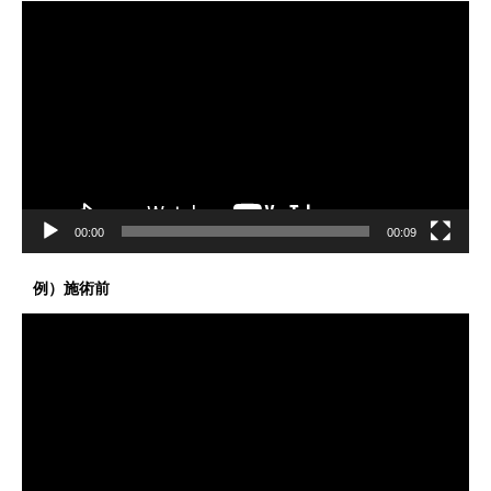
動
画
プ
レ
ー
ヤ
ー
00:00
00:09
例）施術前
動
画
プ
レ
ー
ヤ
ー