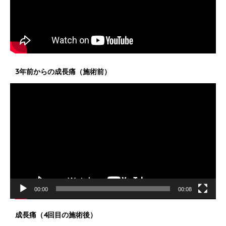
3年前からの成長痛（施術前）
動
画
プ
レ
ー
ヤ
ー
00:00
00:08
成長痛（4回目の施術後）