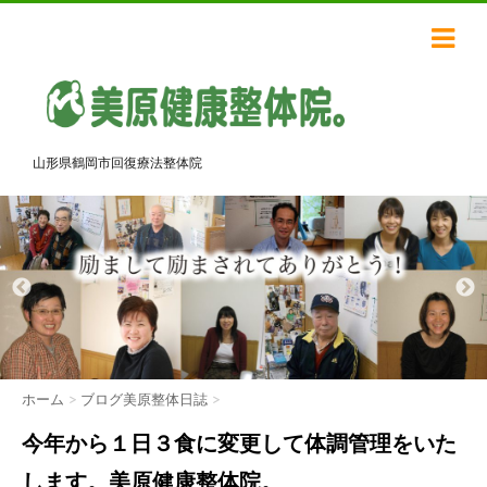
山形県鶴岡市回復療法整体院
ホーム
>
ブログ美原整体日誌
>
今年から１日３食に変更して体調管理をいた
します。美原健康整体院。