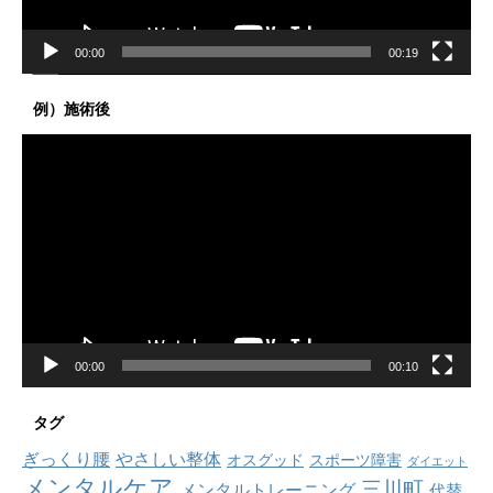
00:00
00:19
例）施術後
動
画
プ
レ
ー
ヤ
ー
00:00
00:10
タグ
ぎっくり腰
やさしい整体
オスグッド
スポーツ障害
ダイエット
メンタルケア
三川町
メンタルトレーニング
代替