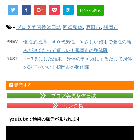
B!
LINEへ送る
-
ブログ美原整体日誌
回復整体
,
酒田市
,
鶴岡市
PREV
慢性的腰痛 ４０代男性 やさしい施術で慢性の痛
みが無くなって嬉しい！鶴岡市の整体院
NEXT
1日3食にした結果 身体の事を気にするだけで身体
の調子がいい！鶴岡市の整体院
購読する
ブログ美原整体日誌
リンク集
youtubeで施術の様子が見られます