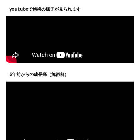
youtubeで施術の様子が見られます
3年前からの成長痛（施術前）
動
画
プ
レ
ー
ヤ
ー