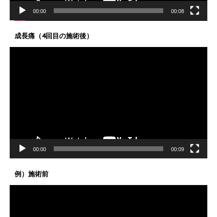
00:00
00:08
成長痛（4回目の施術後）
動
画
プ
レ
ー
ヤ
ー
00:00
00:09
例）施術前
動
画
プ