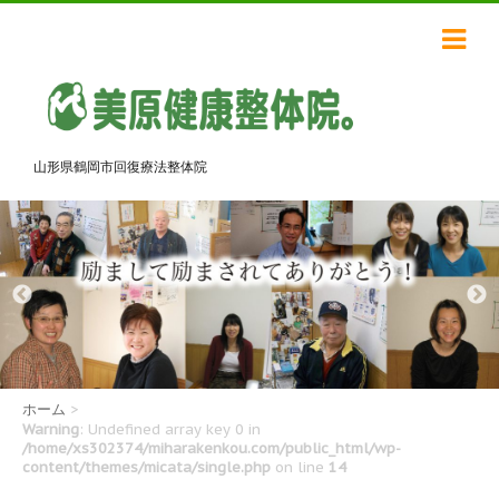
山形県鶴岡市回復療法整体院
ホーム
>
Warning
: Undefined array key 0 in
/home/xs302374/miharakenkou.com/public_html/wp-
content/themes/micata/single.php
on line
14