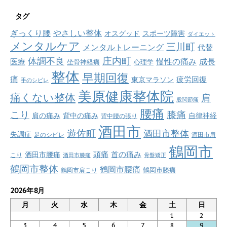
タグ
ぎっくり腰
やさしい整体
オスグッド
スポーツ障害
ダイエット
メンタルケア
三川町
メンタルトレーニング
代替
庄内町
体調不良
慢性の痛み
成長
医療
坐骨神経痛
心理学
整体
早期回復
痛
疲労回復
東京マラソン
手のシビレ
美原健康整体院
痛くない整体
肩
股関節痛
腰痛
こり
膝痛
肩の痛み
背中の痛み
自律神経
背中腰の張り
酒田市
遊佐町
酒田市整体
失調症
足のシビレ
酒田市肩
鶴岡市
首の痛み
頭痛
酒田市腰痛
こり
酒田市膝痛
骨盤矯正
鶴岡市整体
鶴岡市腰痛
鶴岡市肩こり
鶴岡市膝痛
2026年8月
月
火
水
木
金
土
日
1
2
3
4
5
6
7
8
9