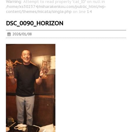
Warning
: Attempt to read property "cat_ID" on null in
/home/xs302374/miharakenkou.com/public_html/wp-
content/themes/micata/single.php
on line
14
DSC_0090_HORIZON
2026/01/08