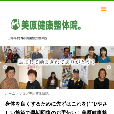
山形県鶴岡市回復療法整体院
ホーム
>
ブログ美原整体日誌
>
身体を良くするために先ずはこれを(^^)/やさ
しい施術で早期回復のお手伝い！美原健康整