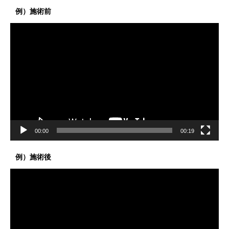
例）施術前
動
画
プ
レ
ー
ヤ
ー
00:00
00:19
例）施術後
動
画
プ
レ
ー