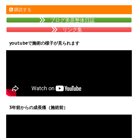
購読する
ブログ美原整体日誌
リンク集
youtubeで施術の様子が見られます
3年前からの成長痛（施術前）
動
画
プ
レ