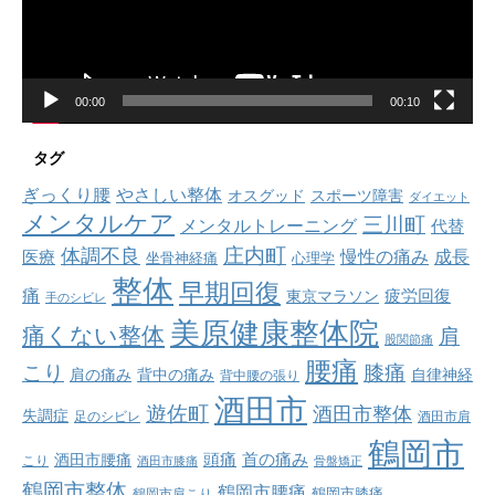
ヤ
ー
00:00
00:10
タグ
ぎっくり腰
やさしい整体
オスグッド
スポーツ障害
ダイエット
メンタルケア
三川町
メンタルトレーニング
代替
庄内町
体調不良
慢性の痛み
成長
医療
坐骨神経痛
心理学
整体
早期回復
痛
疲労回復
東京マラソン
手のシビレ
美原健康整体院
痛くない整体
肩
股関節痛
腰痛
こり
膝痛
肩の痛み
背中の痛み
自律神経
背中腰の張り
酒田市
遊佐町
酒田市整体
失調症
足のシビレ
酒田市肩
鶴岡市
首の痛み
頭痛
酒田市腰痛
こり
酒田市膝痛
骨盤矯正
鶴岡市整体
鶴岡市腰痛
鶴岡市肩こり
鶴岡市膝痛