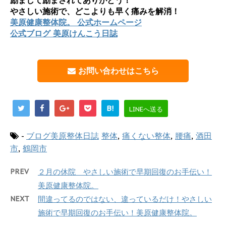
やさしい施術で、どこよりも早く痛みを解消！
美原健康整体院。 公式ホームページ
公式ブログ 美原けんこう日誌
お問い合わせはこちら
B!
LINEへ送る
-
ブログ美原整体日誌
整体
,
痛くない整体
,
腰痛
,
酒田
市
,
鶴岡市
PREV
２月の休院 やさしい施術で早期回復のお手伝い！
美原健康整体院。
NEXT
間違ってるのではない、違っているだけ！やさしい
施術で早期回復のお手伝い！美原健康整体院。