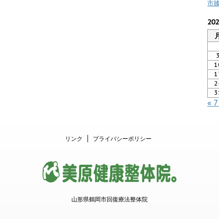
市
20
1
1
2
3
« 
リンク
プライバシーポリシー
山形県鶴岡市回復療法整体院