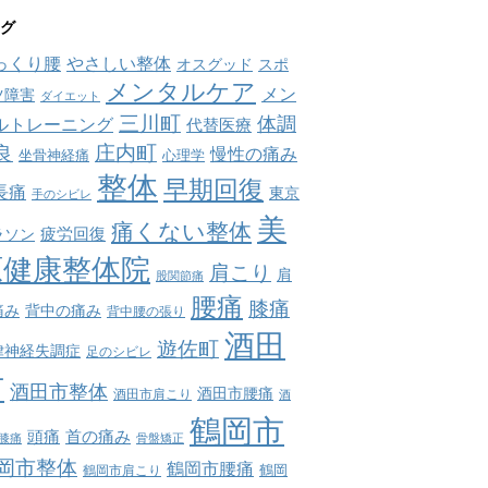
グ
っくり腰
やさしい整体
オスグッド
スポ
メンタルケア
メン
ツ障害
ダイエット
三川町
体調
ルトレーニング
代替医療
庄内町
良
慢性の痛み
坐骨神経痛
心理学
整体
早期回復
長痛
東京
手のシビレ
美
痛くない整体
疲労回復
ラソン
原健康整体院
肩こり
肩
股関節痛
腰痛
膝痛
痛み
背中の痛み
背中腰の張り
酒田
遊佐町
律神経失調症
足のシビレ
市
酒田市整体
酒田市腰痛
酒田市肩こり
酒
鶴岡市
首の痛み
頭痛
膝痛
骨盤矯正
岡市整体
鶴岡市腰痛
鶴岡市肩こり
鶴岡