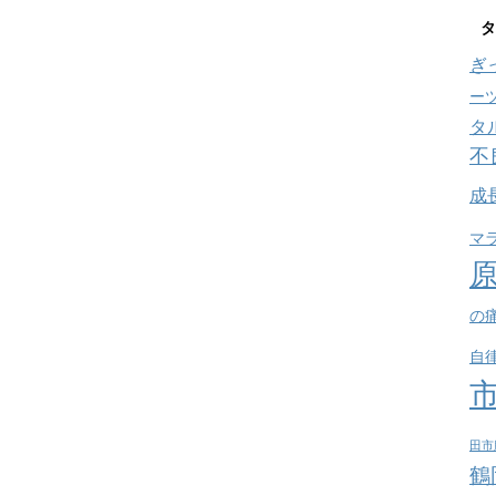
タ
ぎ
ー
タ
不
成
マ
の
自
田市
鶴