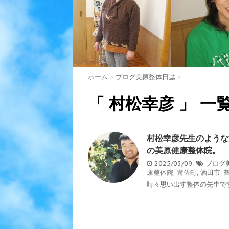
ホーム
>
ブログ美原整体日誌
>
「 村松幸彦 」 一
村松幸彦先生のような
の美原健康整体院。
2025/03/09
ブログ
康整体院
,
遊佐町
,
酒田市
,
時々思い出す整体の先生です