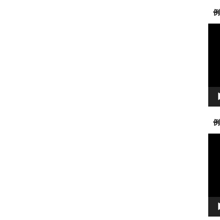
例
動
画
プ
レ
ー
ヤ
ー
例
動
画
プ
レ
ー
ヤ
ー