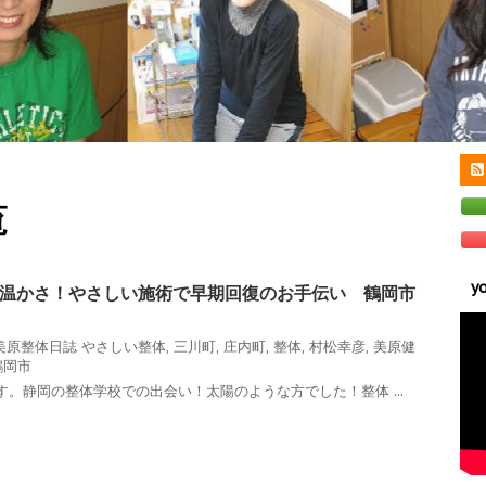
覧
y
温かさ！やさしい施術で早期回復のお手伝い 鶴岡市
美原整体日誌
やさしい整体
,
三川町
,
庄内町
,
整体
,
村松幸彦
,
美原健
鶴岡市
。静岡の整体学校での出会い！太陽のような方でした！整体 ...