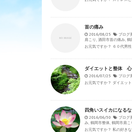
首の痛み
2016/08/25
ブログ
肩こり
,
酒田市首の痛み
,
鶴
お元気ですか？ ６０代男性
ダイエットと整体 心
2016/07/25
ブログ
お元気ですか？ ダイエットと
四角いスイカになるな
2016/06/30
ブログ
み
,
鶴岡市整体
,
鶴岡市肩こ
お元気ですか？ 私の好きな