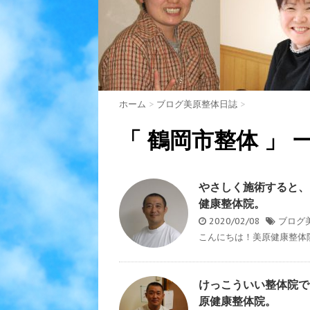
ホーム
>
ブログ美原整体日誌
>
「 鶴岡市整体 」 
やさしく施術すると、
健康整体院。
2020/02/08
ブログ
こんにちは！美原健康整体院
けっこういい整体院で
原健康整体院。