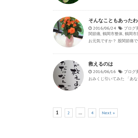
そんなこともあったわ
2016/06/24
ブログ
関節痛
,
鶴岡市整体
,
鶴岡市
お元気ですか？ 股関節痛で
救えるのは
2016/06/16
ブログ
おみくじ引いてみた 「あなた
1
…
2
4
Next »