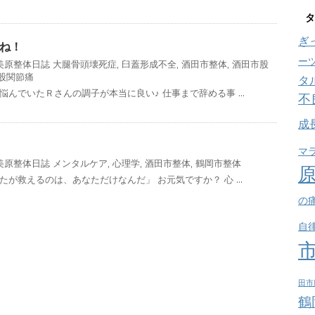
タ
ぎ
ね！
ー
美原整体日誌
大腿骨頭壊死症
,
臼蓋形成不全
,
酒田市整体
,
酒田市股
股関節痛
タ
悩んでいたＲさんの調子が本当に良い♪ 仕事まで辞める事 ...
不
成
マ
美原整体日誌
メンタルケア
,
心理学
,
酒田市整体
,
鶴岡市整体
が救えるのは、あなただけなんだ」 お元気ですか？ 心 ...
の
自
田市
鶴