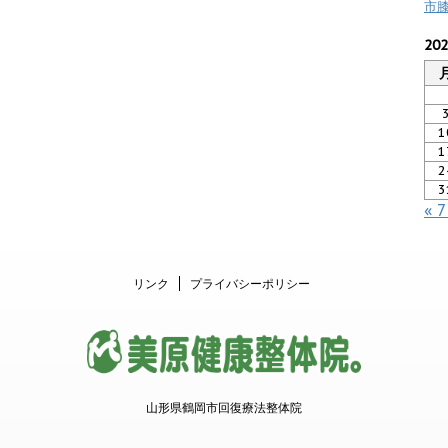
市
20
1
1
2
3
« 
リンク
プライバシーポリシー
山形県鶴岡市回復療法整体院