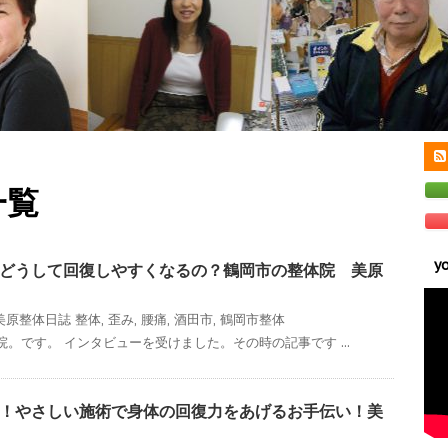
一覧
y
どうして回復しやすくなるの？鶴岡市の整体院 美原
美原整体日誌
整体
,
歪み
,
腰痛
,
酒田市
,
鶴岡市整体
。です。 インタビューを受けました。その時の記事です ...
！やさしい施術で身体の回復力をあげるお手伝い！美