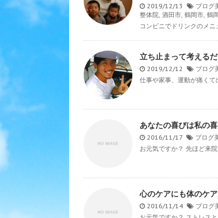
2019/12/13
ブログ
整体院
,
酒田市
,
鶴岡市
,
鶴
コンビニでドリンクのメニュ
立ち止まって考えるだ
2019/12/12
ブログ
仕事や家事、運動が痛くて出
あなたの喜びは私の喜
2016/11/17
ブログ
お元気ですか？ 先ほど来院
心のケアにも体のケア
2016/11/14
ブログ
お元気ですか？ ストレスと