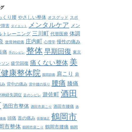
グ
っくり腰
やさしい整体
オスグッド
スポ
メンタルケア
メン
ツ障害
ダイエット
三川町
体調
ルトレーニング
代替医療
庄内町
良
慢性の痛み
坐骨神経痛
心理学
整体
早期回復
長痛
東京
手のシビレ
美
痛くない整体
疲労回復
ラソン
原健康整体院
肩こり
肩
股関節痛
腰痛
膝痛
痛み
背中の痛み
背中腰の張り
酒田
遊佐町
律神経失調症
足のシビレ
市
酒田市整体
酒田市腰痛
酒田市肩こり
酒
鶴岡市
首の痛み
頭痛
膝痛
骨盤矯正
岡市整体
鶴岡市腰痛
鶴岡市肩こり
鶴岡