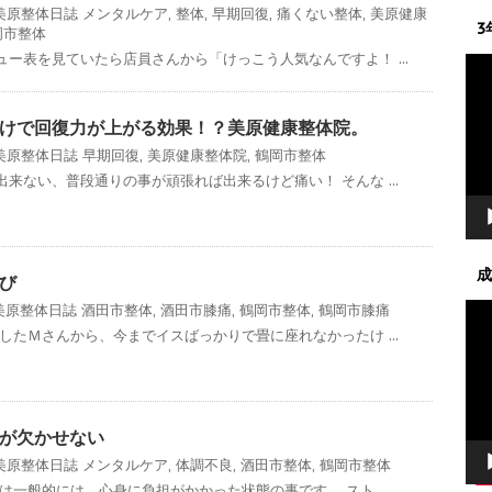
美原整体日誌
メンタルケア
,
整体
,
早期回復
,
痛くない整体
,
美原健康
3
岡市整体
ー表を見ていたら店員さんから「けっこう人気なんですよ！ ...
動
画
プ
けで回復力が上がる効果！？美原健康整体院。
レ
美原整体日誌
早期回復
,
美原健康整体院
,
鶴岡市整体
ー
来ない、普段通りの事が頑張れば出来るけど痛い！ そんな ...
ヤ
ー
成
び
動
美原整体日誌
酒田市整体
,
酒田市膝痛
,
鶴岡市整体
,
鶴岡市膝痛
画
したＭさんから、今までイスばっかりで畳に座れなかったけ ...
プ
レ
ー
ヤ
が欠かせない
ー
美原整体日誌
メンタルケア
,
体調不良
,
酒田市整体
,
鶴岡市整体
は一般的には、心身に負担がかかった状態の事です。 スト ...