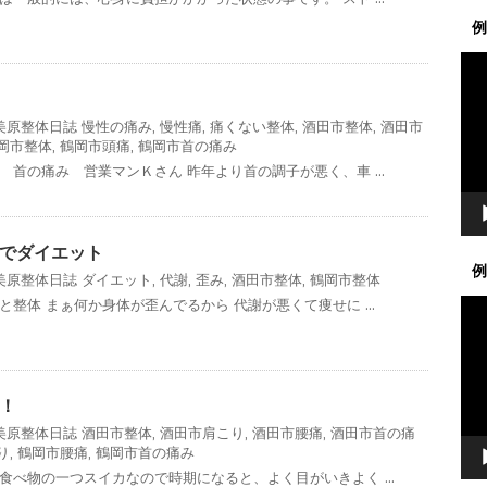
例
動
画
プ
美原整体日誌
慢性の痛み
,
慢性痛
,
痛くない整体
,
酒田市整体
,
酒田市
レ
岡市整体
,
鶴岡市頭痛
,
鶴岡市首の痛み
ー
 首の痛み 営業マンＫさん 昨年より首の調子が悪く、車 ...
ヤ
ー
でダイエット
例
美原整体日誌
ダイエット
,
代謝
,
歪み
,
酒田市整体
,
鶴岡市整体
動
整体 まぁ何か身体が歪んでるから 代謝が悪くて痩せに ...
画
プ
レ
ー
！
ヤ
美原整体日誌
酒田市整体
,
酒田市肩こり
,
酒田市腰痛
,
酒田市首の痛
ー
り
,
鶴岡市腰痛
,
鶴岡市首の痛み
食べ物の一つスイカなので時期になると、よく目がいきよく ...