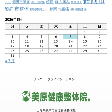
鶴岡市
首の痛み
頭痛
酒田市腰痛
こり
酒田市膝痛
骨盤矯正
鶴岡市整体
鶴岡市腰痛
鶴岡市肩こり
鶴岡市膝痛
2026年8月
月
火
水
木
金
土
日
1
2
3
4
5
6
7
8
9
10
11
12
13
14
15
16
17
18
19
20
21
22
23
24
25
26
27
28
29
30
31
« 7月
リンク
プライバシーポリシー
山形県鶴岡市回復療法整体院