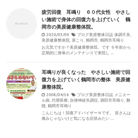
疲労回復 耳鳴り ６０代女性 やさし
い施術で身体の回復力を上げていく 鶴
岡市の美原健康整体院。
2020/03/09
ブログ美原整体日誌
体調不良
,
美原健康整体院
,
肩こり
,
鶴岡市
,
鶴岡市耳鳴り
お元気ですか？美原健康整体院。です ６年前から
定期的に身体のメンテナンスで来院し ...
耳鳴りが良くなった やさしい施術で回
復力を上げていく鶴岡市の整体 美原健
康整体院。
2008/04/16
ブログ美原整体日誌
メニエー
ル病
,
代替医療
,
自律神経失調症
,
酒田市耳鳴り
,
難
聴
,
鶴岡市耳鳴り
こんにちは！回復アドバイザーＨです。 皆さんは
痛みじゃないけど気になる症状みたい ...