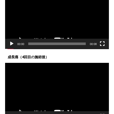
プ
レ
ー
ヤ
ー
00:00
00:08
成長痛（4回目の施術後）
動
画
プ
レ
ー
ヤ
ー