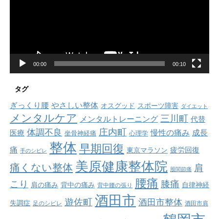
ー
ヤ
ー
00:00
00:10
タグ
ぎっくり腰
やさしい整体
オスグッド
スポーツ障害
ダイエット
メンタルケア
三川町
メンタルトレーニング
代替
庄内町
体調不良
慢性の痛み
成長
医療
坐骨神経痛
心理学
整体
早期回復
痛
疲労回復
東京マラソン
手のシビレ
美原健康整体院
痛くない整体
肩
股関節痛
腰痛
こり
膝痛
肩の痛み
背中の痛み
自律神経
背中腰の張り
酒田市
遊佐町
酒田市整体
失調症
足のシビレ
酒田市肩