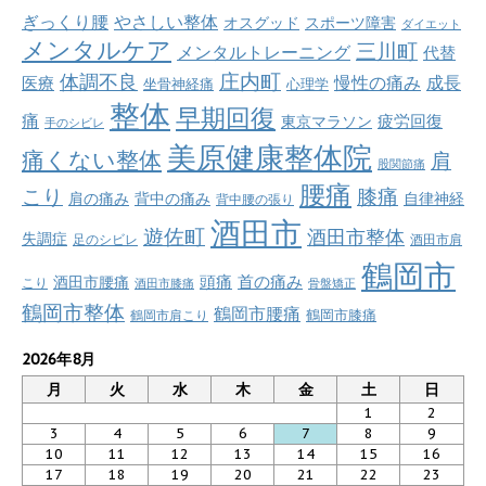
ぎっくり腰
やさしい整体
オスグッド
スポーツ障害
ダイエット
メンタルケア
三川町
メンタルトレーニング
代替
庄内町
体調不良
慢性の痛み
成長
医療
坐骨神経痛
心理学
整体
早期回復
痛
疲労回復
東京マラソン
手のシビレ
美原健康整体院
痛くない整体
肩
股関節痛
腰痛
こり
膝痛
肩の痛み
背中の痛み
自律神経
背中腰の張り
酒田市
遊佐町
酒田市整体
失調症
足のシビレ
酒田市肩
鶴岡市
首の痛み
頭痛
酒田市腰痛
こり
酒田市膝痛
骨盤矯正
鶴岡市整体
鶴岡市腰痛
鶴岡市肩こり
鶴岡市膝痛
2026年8月
月
火
水
木
金
土
日
1
2
3
4
5
6
7
8
9
10
11
12
13
14
15
16
17
18
19
20
21
22
23