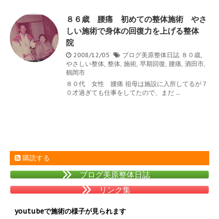
８６歳 腰痛 初めての整体施術 やさ
しい施術で身体の回復力を上げる整体
院
2008/12/05
ブログ美原整体日誌
８０歳
,
やさしい整体
,
整体
,
施術
,
早期回復
,
腰痛
,
酒田市
,
鶴岡市
８０代 女性 腰痛 祖母は施設に入所してるが７
０才過ぎても仕事をしてたので、まだ ...
購読する
ブログ美原整体日誌
リンク集
youtubeで施術の様子が見られます