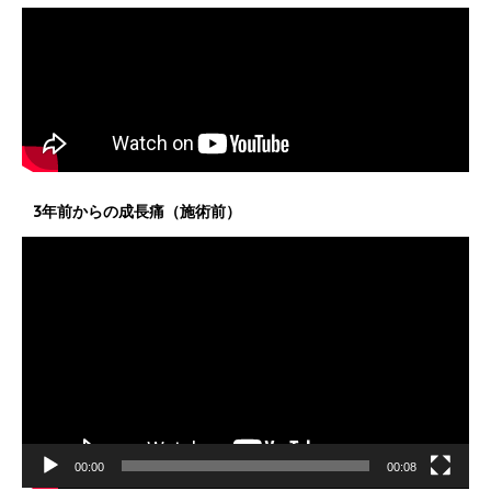
3年前からの成長痛（施術前）
動
画
プ
レ
ー
ヤ
ー
00:00
00:08