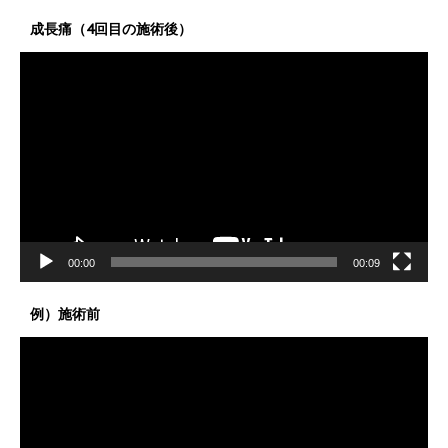
成長痛（4回目の施術後）
動
画
プ
レ
ー
ヤ
ー
00:00
00:09
例）施術前
動
画
プ
レ
ー