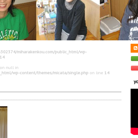
302374/miharakenkou.com/public_html/wp-
14
on null in
_html/wp-content/themes/micata/single.php
on line
14
y