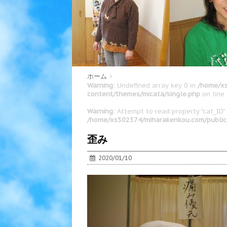
ホーム
>
Warning
: Undefined array key 0 in
/home/xs
content/themes/micata/single.php
on line
Warning
: Attempt to read property "cat_ID" 
/home/xs302374/miharakenkou.com/public
歪み
2020/01/10