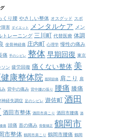
グ
っくり腰
やさしい整体
オスグッド
スポ
メンタルケア
メン
ツ障害
ダイエット
三川町
体調
ルトレーニング
代替医療
庄内町
良
慢性の痛み
坐骨神経痛
心理学
整体
早期回復
長痛
東京
手のシビレ
美
痛くない整体
疲労回復
ラソン
原健康整体院
肩こり
肩
股関節痛
腰痛
膝痛
痛み
背中の痛み
背中腰の張り
酒田
遊佐町
律神経失調症
足のシビレ
市
酒田市整体
酒田市腰痛
酒田市肩こり
酒
鶴岡市
首の痛み
頭痛
膝痛
骨盤矯正
岡市整体
鶴岡市腰痛
鶴岡市肩こり
鶴岡