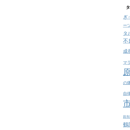
タ
ぎ
ー
タ
不
成
マ
の
自
田市
鶴