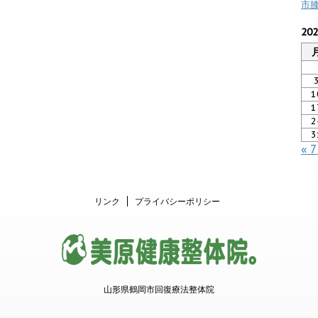
市
20
1
1
2
3
« 
リンク
プライバシーポリシー
山形県鶴岡市回復療法整体院