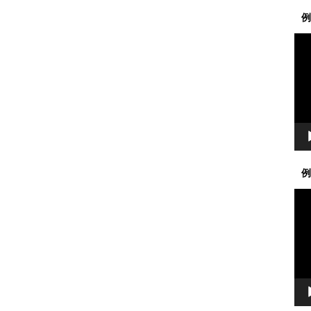
例
動
画
プ
レ
ー
ヤ
ー
例
動
画
プ
レ
ー
ヤ
ー