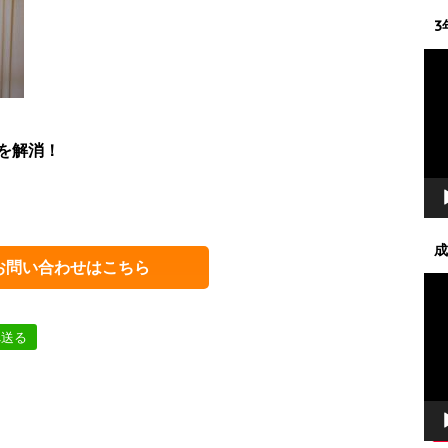
3
動
画
プ
レ
ー
を解消！
ヤ
ー
成
お問い合わせはこちら
動
画
プ
へ送る
レ
ー
ヤ
ー