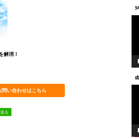
3
動
画
プ
レ
ー
ヤ
を解消！
ー
成
動
お問い合わせはこちら
画
プ
レ
へ送る
ー
ヤ
ー