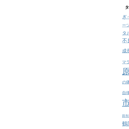
タ
ぎ
ー
タ
不
成
マ
の
自
田市
鶴