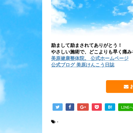
励まして励まされてありがとう！
やさしい施術で、どこよりも早く痛み
美原健康整体院。 公式ホームページ
公式ブログ 美原けんこう日誌
B!
LINE
-