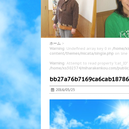
ホーム
>
Warning
: Undefined array key 0 in
/home/xs
content/themes/micata/single.php
on line
Warning
: Attempt to read property "cat_ID" 
/home/xs302374/miharakenkou.com/public
bb27a76b7169ca6cab18786
2016/05/25