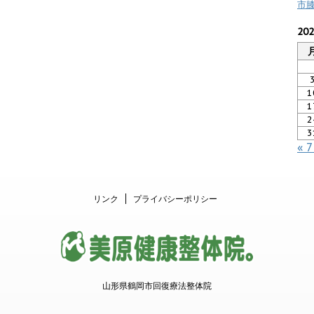
市
20
1
1
2
3
« 
リンク
プライバシーポリシー
山形県鶴岡市回復療法整体院