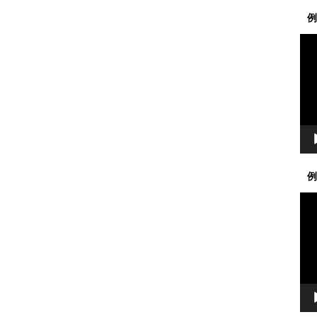
例
動
画
プ
レ
ー
ヤ
ー
例
動
画
プ
レ
ー
ヤ
ー