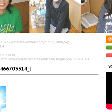
302374/miharakenkou.com/public_html/wp-
14
on null in
_html/wp-content/themes/micata/single.php
on line
14
y
466703314_l