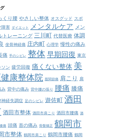
グ
っくり腰
やさしい整体
オスグッド
スポ
メンタルケア
メン
ツ障害
ダイエット
三川町
体調
ルトレーニング
代替医療
庄内町
良
慢性の痛み
坐骨神経痛
心理学
整体
早期回復
長痛
東京
手のシビレ
美
痛くない整体
疲労回復
ラソン
原健康整体院
肩こり
肩
股関節痛
腰痛
膝痛
痛み
背中の痛み
背中腰の張り
酒田
遊佐町
律神経失調症
足のシビレ
市
酒田市整体
酒田市腰痛
酒田市肩こり
酒
鶴岡市
首の痛み
頭痛
膝痛
骨盤矯正
岡市整体
鶴岡市腰痛
鶴岡市肩こり
鶴岡