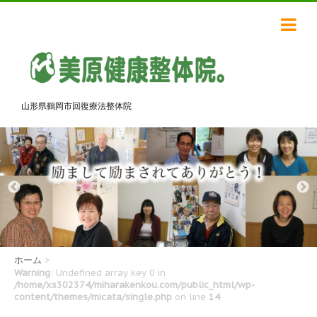
山形県鶴岡市回復療法整体院
ホーム
>
Warning
: Undefined array key 0 in
/home/xs302374/miharakenkou.com/public_html/wp-
content/themes/micata/single.php
on line
14