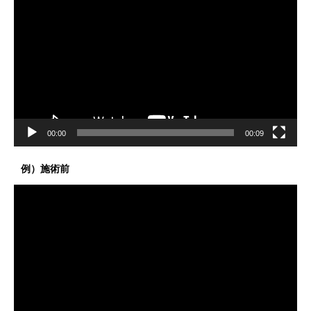
画
プ
レ
ー
ヤ
ー
00:00
00:09
例）施術前
動
画
プ
レ
ー
ヤ
ー