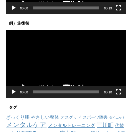
00:00
00:19
例）施術後
動
画
プ
レ
ー
ヤ
ー
00:00
00:10
タグ
ぎっくり腰
やさしい整体
オスグッド
スポーツ障害
ダイエット
メンタルケア
三川町
メンタルトレーニング
代替