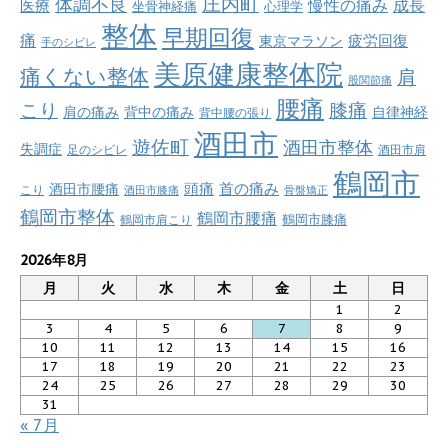
庄内町
体調不良
慢性の痛み
成長
医療
坐骨神経痛
心理学
整体
早期回復
痛
疲労回復
東京マラソン
手のシビレ
美原健康整体院
痛くない整体
肩
股関節痛
腰痛
こり
膝痛
肩の痛み
背中の痛み
自律神経
背中腰の張り
酒田市
遊佐町
酒田市整体
失調症
足のシビレ
酒田市肩
鶴岡市
首の痛み
頭痛
酒田市腰痛
こり
酒田市膝痛
骨盤矯正
鶴岡市整体
鶴岡市腰痛
鶴岡市肩こり
鶴岡市膝痛
2026年8月
月
火
水
木
金
土
日
1
2
3
4
5
6
7
8
9
10
11
12
13
14
15
16
17
18
19
20
21
22
23
24
25
26
27
28
29
30
31
« 7月