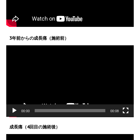
3年前からの成長痛（施術前）
動
画
プ
レ
ー
ヤ
ー
00:00
00:08
成長痛（4回目の施術後）
動