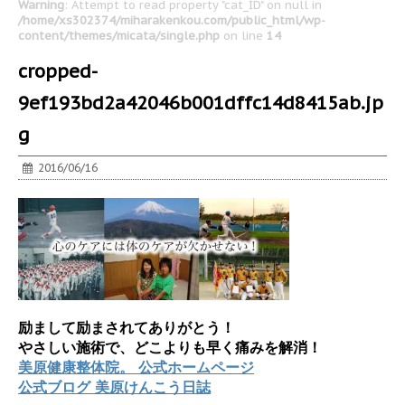
Warning
: Attempt to read property "cat_ID" on null in
/home/xs302374/miharakenkou.com/public_html/wp-
content/themes/micata/single.php
on line
14
cropped-
9ef193bd2a42046b001dffc14d8415ab.jp
g
2016/06/16
励まして励まされてありがとう！
やさしい施術で、どこよりも早く痛みを解消！
美原健康整体院。 公式ホームページ
公式ブログ 美原けんこう日誌