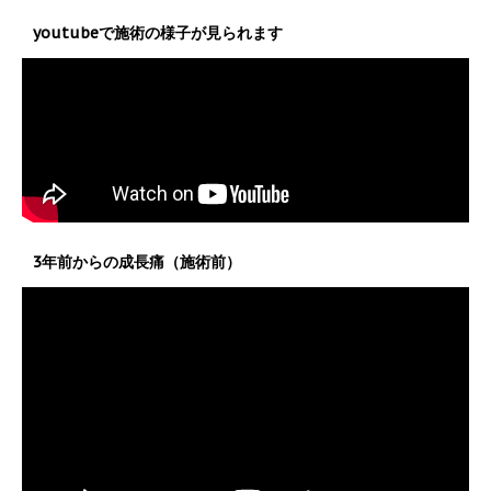
youtubeで施術の様子が見られます
3年前からの成長痛（施術前）
動
画
プ
レ
ー
ヤ
ー