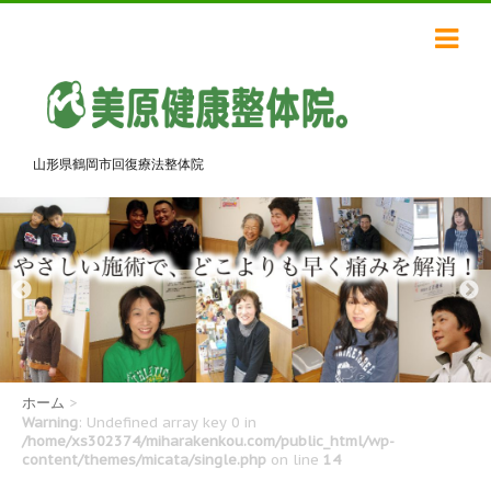
山形県鶴岡市回復療法整体院
ホーム
>
Warning
: Undefined array key 0 in
/home/xs302374/miharakenkou.com/public_html/wp-
content/themes/micata/single.php
on line
14