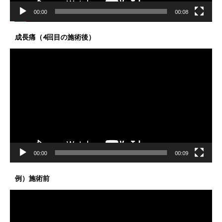
00:00
00:08
成長痛（4回目の施術後）
動
画
プ
レ
ー
ヤ
ー
00:00
00:09
例）施術前
動
画
プ