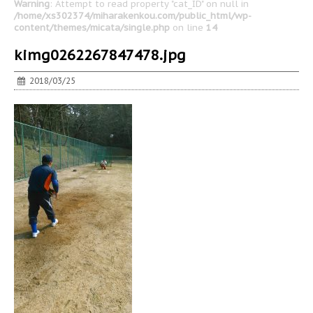
Warning
: Attempt to read property "cat_ID" on null in
/home/xs302374/miharakenkou.com/public_html/wp-
content/themes/micata/single.php
on line
14
kimg0262267847478.jpg
2018/03/25