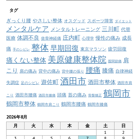
タグ
ぎっくり腰
やさしい整体
オスグッド
スポーツ障害
ダイエット
メンタルケア
三川町
メンタルトレーニング
代替
庄内町
体調不良
慢性の痛み
成長
医療
坐骨神経痛
心理学
整体
早期回復
痛
疲労回復
東京マラソン
手のシビレ
美原健康整体院
痛くない整体
肩
股関節痛
腰痛
こり
膝痛
肩の痛み
背中の痛み
自律神経
背中腰の張り
酒田市
遊佐町
酒田市整体
失調症
足のシビレ
酒田市肩
鶴岡市
首の痛み
頭痛
酒田市腰痛
こり
酒田市膝痛
骨盤矯正
鶴岡市整体
鶴岡市腰痛
鶴岡市肩こり
鶴岡市膝痛
2026年8月
月
火
水
木
金
土
日
1
2
3
4
5
6
7
8
9