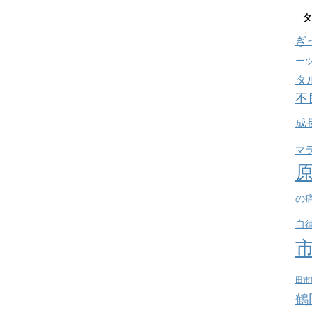
タ
ぎ
ー
タ
不
成
マ
の
自
田市
鶴