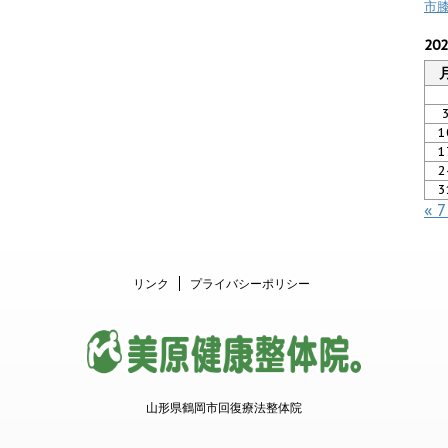
市
20
1
1
2
3
« 
リンク
プライバシーポリシー
山形県鶴岡市回復療法整体院