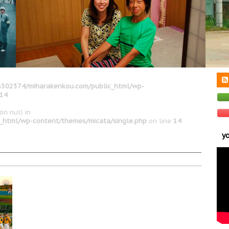
302374/miharakenkou.com/public_html/wp-
14
on null in
_html/wp-content/themes/micata/single.php
on line
14
y