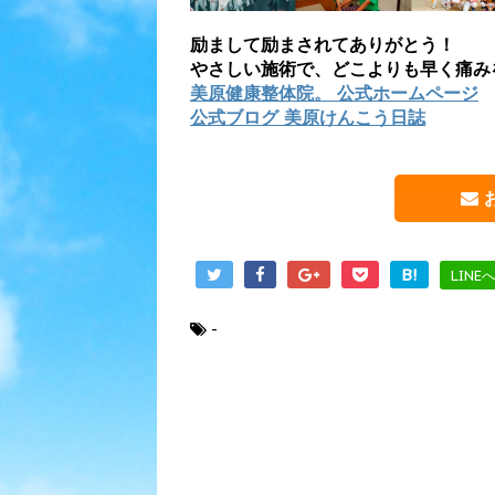
励まして励まされてありがとう！
やさしい施術で、どこよりも早く痛み
美原健康整体院。 公式ホームページ
公式ブログ 美原けんこう日誌
B!
LINE
-