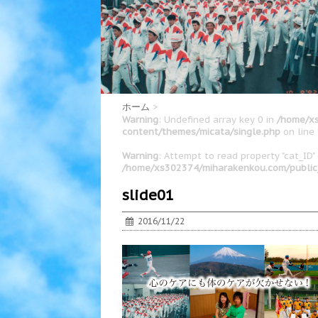
ホーム
>
Warning
: Undefined array key 0 in
/home/xs
content/themes/micata/single.php
on line
Warning
: Attempt to read property "cat_ID" 
/home/xs302374/miharakenkou.com/public
slide01
2016/11/22