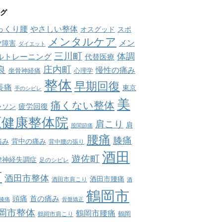
グ
っくり腰
やさしい整体
オスグッド
スポ
メンタルケア
メン
ツ障害
ダイエット
三川町
体調
ルトレーニング
代替医療
庄内町
良
慢性の痛み
坐骨神経痛
心理学
整体
早期回復
長痛
東京
手のシビレ
美
痛くない整体
疲労回復
ラソン
原健康整体院
肩こり
肩
股関節痛
腰痛
膝痛
痛み
背中の痛み
背中腰の張り
酒田
遊佐町
律神経失調症
足のシビレ
市
酒田市整体
酒田市腰痛
酒田市肩こり
酒
鶴岡市
首の痛み
頭痛
膝痛
骨盤矯正
岡市整体
鶴岡市腰痛
鶴岡市肩こり
鶴岡