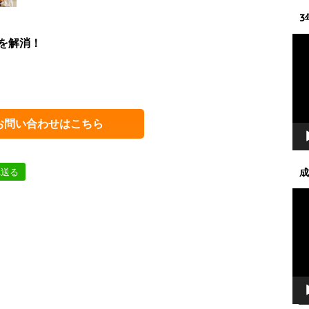
3
動
を解消！
画
プ
レ
ー
ヤ
お問い合わせはこちら
ー
成
へ送る
動
画
プ
レ
ー
ヤ
ー