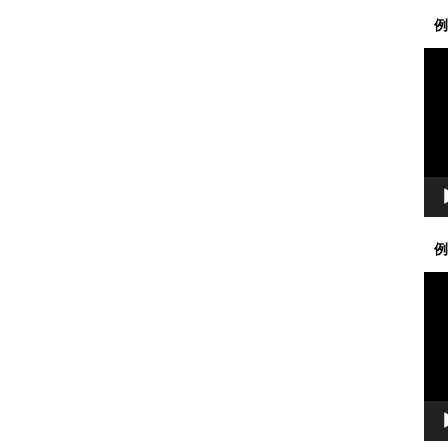
例
動
画
プ
レ
ー
ヤ
ー
例
動
画
プ
レ
ー
ヤ
ー