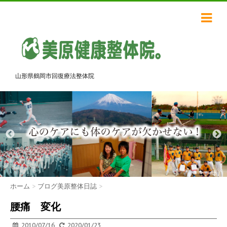
山形県鶴岡市回復療法整体院
ホーム
>
ブログ美原整体日誌
>
腰痛 変化
2010/07/16
2020/01/23