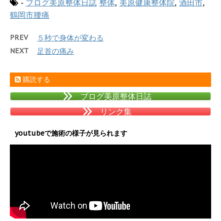
-
ブログ美原整体日誌
整体
,
美原健康整体院
,
酒田市
,
鶴岡市腰痛
PREV
５秒で身体が変わる
NEXT
足首の痛み
購読する
ブログ美原整体日誌
リンク集
youtubeで施術の様子が見られます