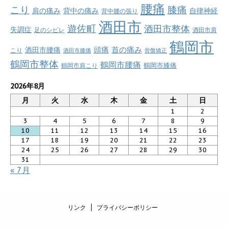
腰痛
こり
膝痛
肩の痛み
背中の痛み
自律神経
背中腰の張り
酒田市
遊佐町
酒田市整体
失調症
足のシビレ
酒田市肩
鶴岡市
首の痛み
頭痛
酒田市腰痛
こり
酒田市膝痛
骨盤矯正
鶴岡市整体
鶴岡市腰痛
鶴岡市肩こり
鶴岡市膝痛
2026年8月
月
火
水
木
金
土
日
1
2
3
4
5
6
7
8
9
10
11
12
13
14
15
16
17
18
19
20
21
22
23
24
25
26
27
28
29
30
31
« 7月
リンク
プライバシーポリシー