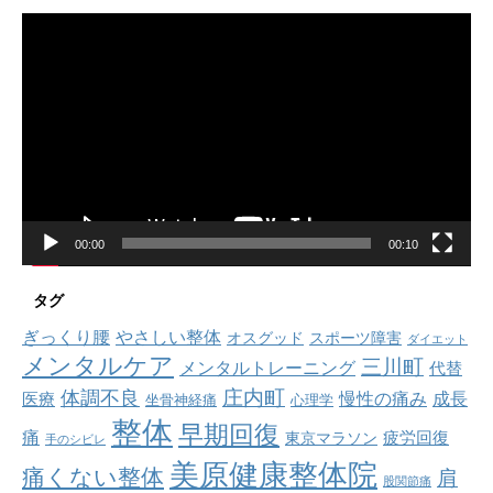
動
画
プ
レ
ー
ヤ
ー
00:00
00:10
タグ
ぎっくり腰
やさしい整体
オスグッド
スポーツ障害
ダイエット
メンタルケア
三川町
メンタルトレーニング
代替
庄内町
体調不良
慢性の痛み
成長
医療
坐骨神経痛
心理学
整体
早期回復
痛
疲労回復
東京マラソン
手のシビレ
美原健康整体院
痛くない整体
肩
股関節痛