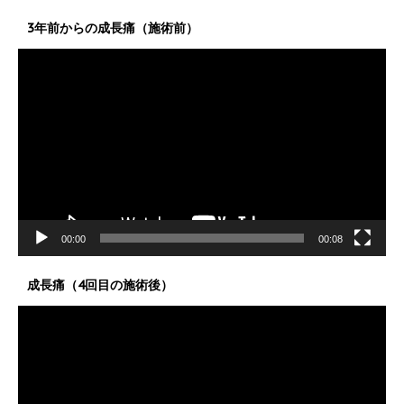
3年前からの成長痛（施術前）
動
画
プ
レ
ー
ヤ
ー
00:00
00:08
成長痛（4回目の施術後）
動
画
プ
レ
ー