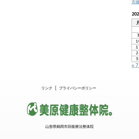
市
20
1
1
2
3
« 
リンク
プライバシーポリシー
山形県鶴岡市回復療法整体院