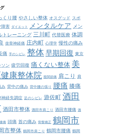
グ
っくり腰
やさしい整体
オスグッド
スポ
メンタルケア
メン
ツ障害
ダイエット
三川町
体調
ルトレーニング
代替医療
庄内町
良
慢性の痛み
坐骨神経痛
心理学
整体
早期回復
長痛
東京
手のシビレ
美
痛くない整体
疲労回復
ラソン
原健康整体院
肩こり
肩
股関節痛
腰痛
膝痛
痛み
背中の痛み
背中腰の張り
酒田
遊佐町
律神経失調症
足のシビレ
市
酒田市整体
酒田市腰痛
酒田市肩こり
酒
鶴岡市
首の痛み
頭痛
膝痛
骨盤矯正
岡市整体
鶴岡市腰痛
鶴岡市肩こり
鶴岡