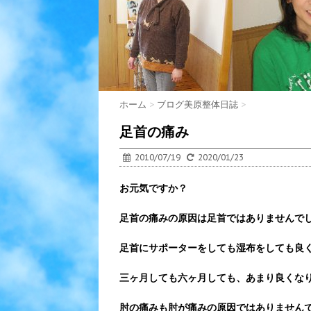
ホーム
>
ブログ美原整体日誌
>
足首の痛み
2010/07/19
2020/01/23
お元気ですか？
足首の痛みの原因は足首ではありませんで
足首にサポーターをしても湿布をしても良
三ヶ月しても六ヶ月しても、あまり良くな
肘の痛みも肘が痛みの原因ではありません