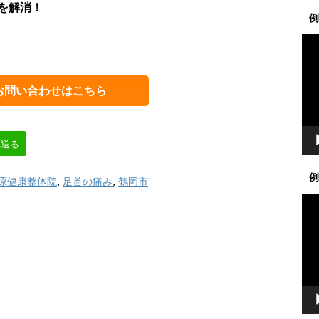
を解消！
例
動
画
プ
レ
お問い合わせはこちら
ー
ヤ
ー
へ送る
例
原健康整体院
,
足首の痛み
,
鶴岡市
動
画
プ
レ
ー
ヤ
ー