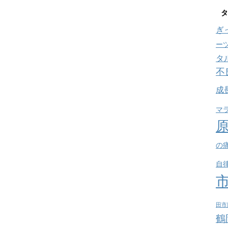
タ
ぎ
ー
タ
不
成
マ
の
自
田市
鶴