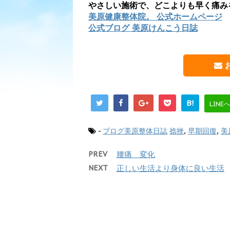
やさしい施術で、どこよりも早く痛み
美原健康整体院。 公式ホームページ
公式ブログ 美原けんこう日誌
B!
LINE
-
ブログ美原整体日誌
捻挫
,
早期回復
,
美
PREV
腰痛 変化
NEXT
正しい生活より身体に良い生活