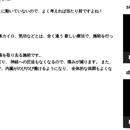
3
とに動いていないので、よく考えれば当たり前ですよね！
動
画
プ
レ
体カイロ、気功などとは、全く違う 新しい療法で、施術を行っ
ー
ヤ
ー
張を取り去る施術です。
り、 神経への圧迫もなくなるので、痛みが減ります。 また、
、内臓がのびのび働けるようになり、 全体的な体調もよくな
成
動
画
プ
レ
ー
ヤ
ー