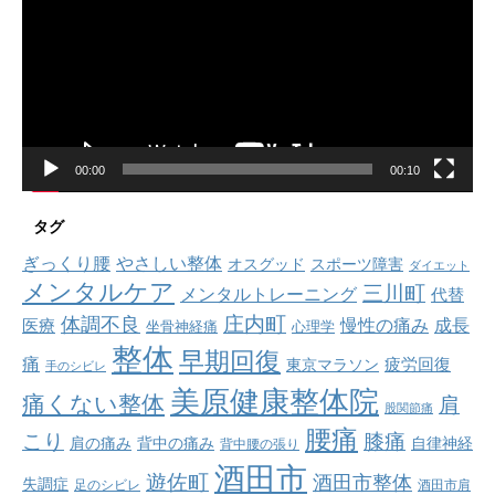
レ
ー
ヤ
ー
00:00
00:10
タグ
ぎっくり腰
やさしい整体
オスグッド
スポーツ障害
ダイエット
メンタルケア
三川町
メンタルトレーニング
代替
庄内町
体調不良
慢性の痛み
成長
医療
坐骨神経痛
心理学
整体
早期回復
痛
疲労回復
東京マラソン
手のシビレ
美原健康整体院
痛くない整体
肩
股関節痛
腰痛
こり
膝痛
肩の痛み
背中の痛み
自律神経
背中腰の張り
酒田市
遊佐町
酒田市整体
失調症
足のシビレ
酒田市肩