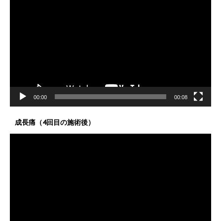
画
プ
レ
ー
ヤ
ー
00:00
00:08
成長痛（4回目の施術後）
動
画
プ
レ
ー
ヤ
ー