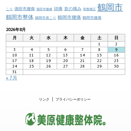
鶴岡市
首の痛み
頭痛
酒田市腰痛
こり
酒田市膝痛
骨盤矯正
鶴岡市整体
鶴岡市腰痛
鶴岡市肩こり
鶴岡市膝痛
2026年8月
月
火
水
木
金
土
日
1
2
3
4
5
6
7
8
9
10
11
12
13
14
15
16
17
18
19
20
21
22
23
24
25
26
27
28
29
30
31
« 7月
リンク
プライバシーポリシー