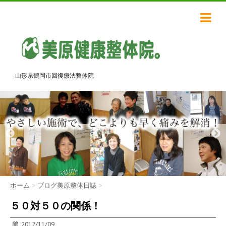
山形県鶴岡市回復療法整体院
ホーム
>
ブログ美原整体日誌
>
５０対５０の関係！
2012/11/09