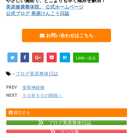
やさしい施術で、どこよりも早く痛みを解消！
美原健康整体院。 公式ホームページ
公式ブログ 美原けんこう日誌
お問い合わせはこちら
B!
LINEへ送る
-
ブログ美原整体日誌
PREV
坐骨神経痛
NEXT
５０対５０の関係！
購読する
ブログ美原整体日誌
リンク集