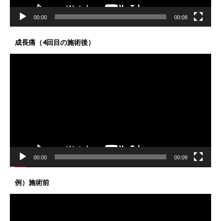
00:00
00:08
成長痛（4回目の施術後）
動
画
プ
レ
ー
ヤ
ー
00:00
00:09
例）施術前
動
画
プ