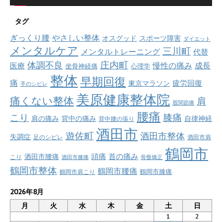
タグ
ぎっくり腰
やさしい整体
オスグッド
スポーツ障害
ダイエット
メンタルケア
三川町
メンタルトレーニング
代替
庄内町
体調不良
慢性の痛み
成長
医療
坐骨神経痛
心理学
整体
早期回復
痛
疲労回復
東京マラソン
手のシビレ
美原健康整体院
痛くない整体
肩
股関節痛
腰痛
こり
膝痛
肩の痛み
背中の痛み
自律神経
背中腰の張り
酒田市
遊佐町
酒田市整体
失調症
足のシビレ
酒田市肩
鶴岡市
首の痛み
頭痛
酒田市腰痛
こり
酒田市膝痛
骨盤矯正
鶴岡市整体
鶴岡市腰痛
鶴岡市肩こり
鶴岡市膝痛
2026年8月
月
火
水
木
金
土
日
1
2