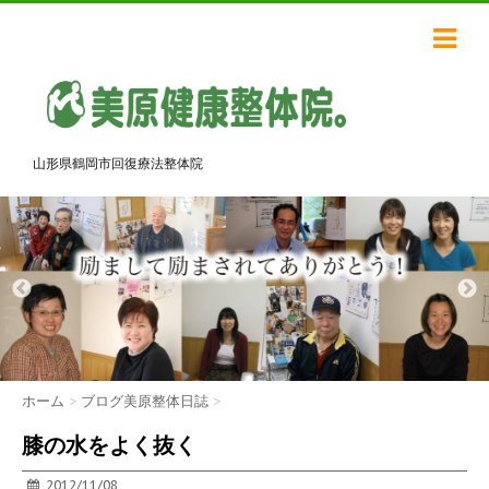
山形県鶴岡市回復療法整体院
ホーム
>
ブログ美原整体日誌
>
膝の水をよく抜く
2012/11/08