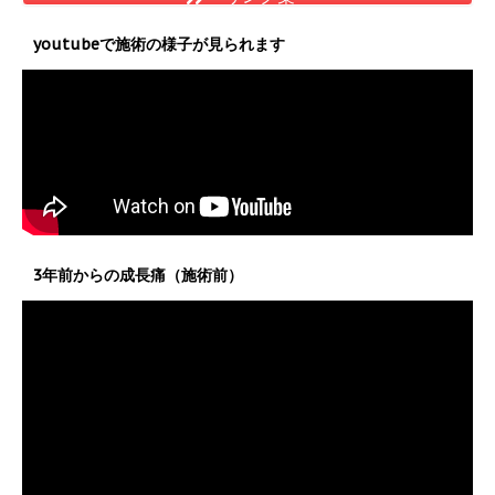
youtubeで施術の様子が見られます
3年前からの成長痛（施術前）
動
画
プ
レ
ー
ヤ
ー