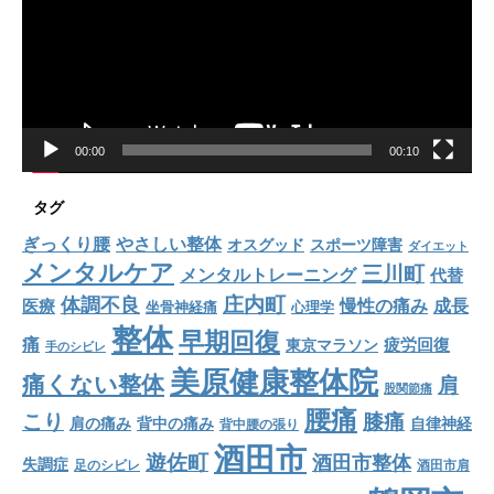
レ
ー
ヤ
ー
00:00
00:10
タグ
ぎっくり腰
やさしい整体
オスグッド
スポーツ障害
ダイエット
メンタルケア
三川町
メンタルトレーニング
代替
庄内町
体調不良
慢性の痛み
成長
医療
坐骨神経痛
心理学
整体
早期回復
痛
疲労回復
東京マラソン
手のシビレ
美原健康整体院
痛くない整体
肩
股関節痛
腰痛
こり
膝痛
肩の痛み
背中の痛み
自律神経
背中腰の張り
酒田市
遊佐町
酒田市整体
失調症
足のシビレ
酒田市肩