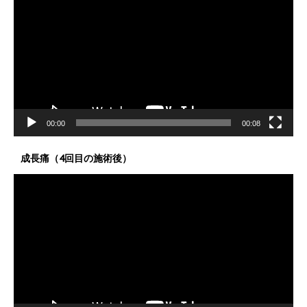
画
プ
レ
ー
ヤ
ー
00:00
00:08
成長痛（4回目の施術後）
動
画
プ
レ
ー
ヤ
ー