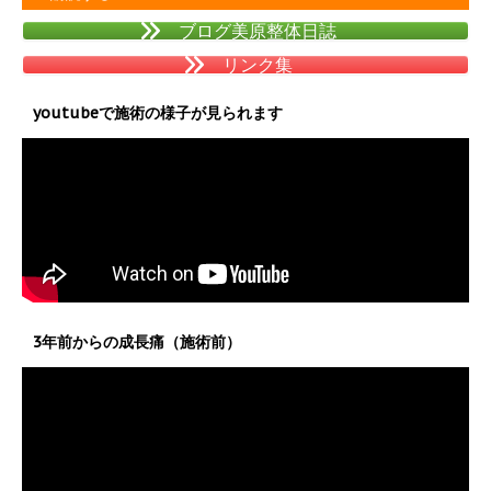
ブログ美原整体日誌
リンク集
youtubeで施術の様子が見られます
3年前からの成長痛（施術前）
動
画
プ
レ
ー