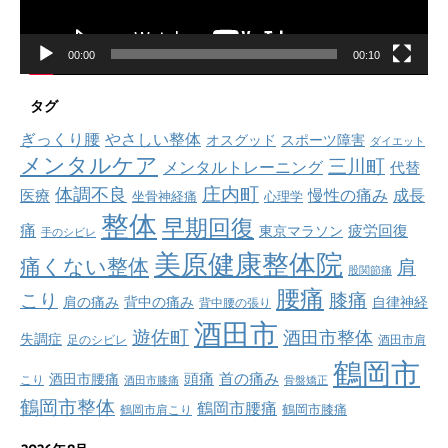
00:00
00:10
タグ
ぎっくり腰
やさしい整体
オスグッド
スポーツ障害
ダイエット
メンタルケア
三川町
メンタルトレーニング
代替
庄内町
体調不良
慢性の痛み
成長
医療
坐骨神経痛
心理学
整体
早期回復
痛
疲労回復
東京マラソン
手のシビレ
美原健康整体院
痛くない整体
肩
股関節痛
腰痛
こり
膝痛
肩の痛み
背中の痛み
自律神経
背中腰の張り
酒田市
遊佐町
酒田市整体
失調症
足のシビレ
酒田市肩
鶴岡市
首の痛み
頭痛
酒田市腰痛
こり
酒田市膝痛
骨盤矯正
鶴岡市整体
鶴岡市腰痛
鶴岡市肩こり
鶴岡市膝痛