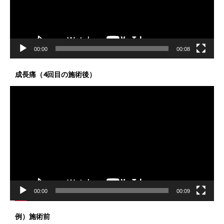
ヤ
ー
00:00
00:08
成長痛（4回目の施術後）
動
画
プ
レ
ー
ヤ
ー
00:00
00:09
例）施術前