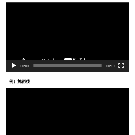
動
画
プ
レ
ー
ヤ
ー
00:00
00:19
例）施術後
動
画
プ
レ
ー
ヤ
ー