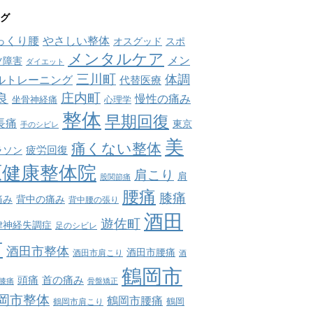
グ
っくり腰
やさしい整体
オスグッド
スポ
メンタルケア
メン
ツ障害
ダイエット
三川町
体調
ルトレーニング
代替医療
庄内町
良
慢性の痛み
坐骨神経痛
心理学
整体
早期回復
長痛
東京
手のシビレ
美
痛くない整体
疲労回復
ラソン
原健康整体院
肩こり
肩
股関節痛
腰痛
膝痛
痛み
背中の痛み
背中腰の張り
酒田
遊佐町
律神経失調症
足のシビレ
市
酒田市整体
酒田市腰痛
酒田市肩こり
酒
鶴岡市
首の痛み
頭痛
膝痛
骨盤矯正
岡市整体
鶴岡市腰痛
鶴岡市肩こり
鶴岡