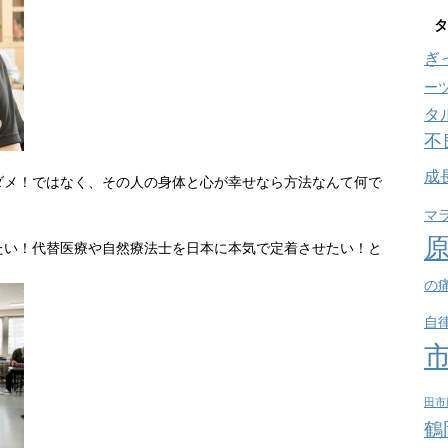
タ
ぎ
ー
タ
不
成
ダメ！ではなく、その人の身体と心が幸せなら方法なんて何で
マ
たい！代替医療や自然療法士を日本に本気で定着させたい！と
の
自
田市
鶴