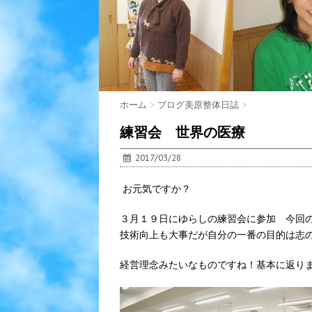
ホーム
>
ブログ美原整体日誌
>
練習会 世界の医療
2017/03/28
お元気ですか？
３月１９日にゆらしの練習会に参加 今回
技術向上も大事だが自分の一番の目的は志
経営理念みたいなものですね！基本に返り