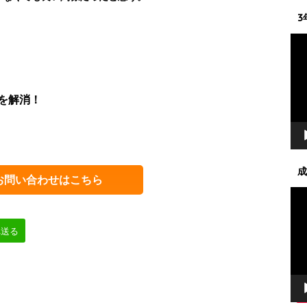
3
動
画
プ
レ
を解消！
ー
ヤ
ー
成
お問い合わせはこちら
動
画
プ
へ送る
レ
ー
ヤ
ー