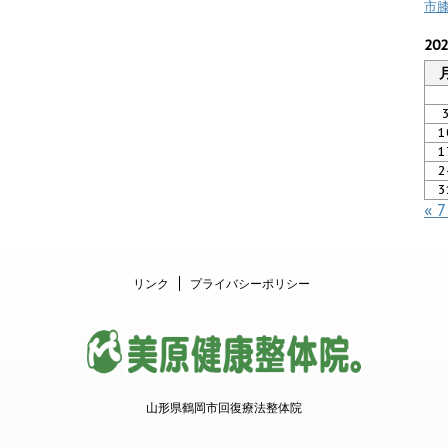
市
20
1
1
2
3
« 
リンク
プライバシーポリシー
山形県鶴岡市回復療法整体院