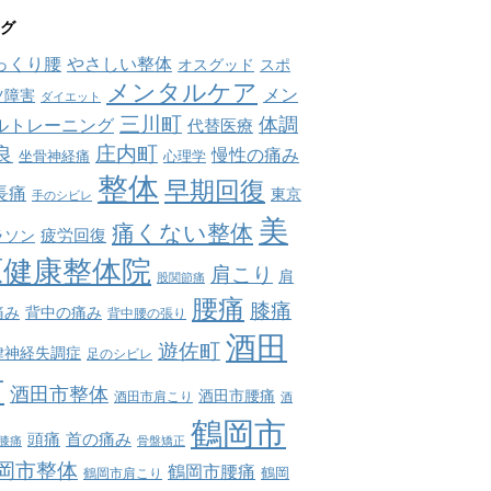
グ
っくり腰
やさしい整体
オスグッド
スポ
メンタルケア
メン
ツ障害
ダイエット
三川町
体調
ルトレーニング
代替医療
庄内町
良
慢性の痛み
坐骨神経痛
心理学
整体
早期回復
長痛
東京
手のシビレ
美
痛くない整体
疲労回復
ラソン
原健康整体院
肩こり
肩
股関節痛
腰痛
膝痛
痛み
背中の痛み
背中腰の張り
酒田
遊佐町
律神経失調症
足のシビレ
市
酒田市整体
酒田市腰痛
酒田市肩こり
酒
鶴岡市
首の痛み
頭痛
膝痛
骨盤矯正
岡市整体
鶴岡市腰痛
鶴岡市肩こり
鶴岡