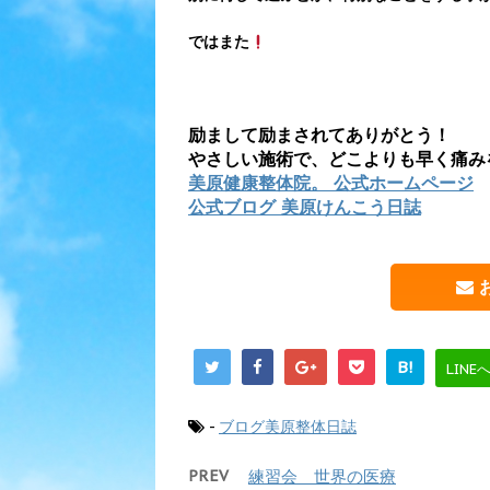
ではまた
励まして励まされてありがとう！
やさしい施術で、どこよりも早く痛み
美原健康整体院。 公式ホームページ
公式ブログ 美原けんこう日誌
B!
LINE
-
ブログ美原整体日誌
PREV
練習会 世界の医療