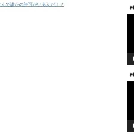
なんで誰かの許可がいるんだ！？
例
動
画
プ
レ
ー
ヤ
ー
例
動
画
プ
レ
ー
ヤ
ー