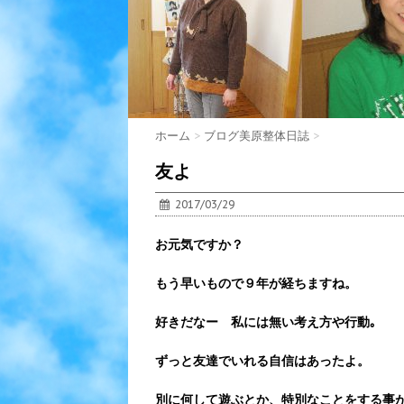
ホーム
>
ブログ美原整体日誌
>
友よ
2017/03/29
お元気ですか？
もう早いもので９年が経ちますね。
好きだなー 私には無い考え方や行動｡
ずっと友達でいれる自信はあったよ。
別に何して遊ぶとか、特別なことをする事