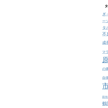
タ
ぎ
ー
タ
不
成
マ
の
自
田市
鶴