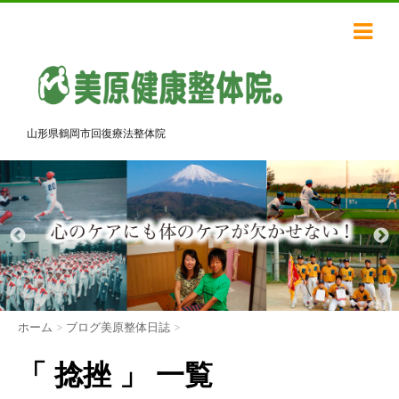
山形県鶴岡市回復療法整体院
ホーム
>
ブログ美原整体日誌
>
「 捻挫 」 一覧