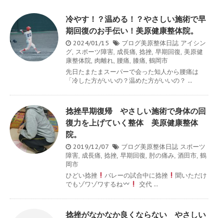
冷やす！？温める！？やさしい施術で早
期回復のお手伝い！美原健康整体院。
2024/01/15
ブログ美原整体日誌
アイシン
グ
,
スポーツ障害
,
成長痛
,
捻挫
,
早期回復
,
美原健
康整体院
,
肉離れ
,
腰痛
,
膝痛
,
鶴岡市
先日たまたまスーパーで会った知人から腰痛は
「冷した方がいいの？温めた方がいいの？ ...
捻挫早期復帰 やさしい施術で身体の回
復力を上げていく整体 美原健康整体
院。
2019/12/07
ブログ美原整体日誌
スポーツ
障害
,
成長痛
,
捻挫
,
早期回復
,
肘の痛み
,
酒田市
,
鶴
岡市
ひどい捻挫
バレーの試合中に捻挫
聞いただけ
でもゾワゾワするね
交代 ...
捻挫がなかなか良くならない やさしい