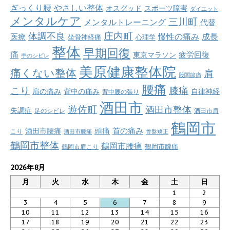
ぎっくり腰
やさしい整体
オスグッド
スポーツ障害
ダイエット
メンタルケア
三川町
メンタルトレーニング
代替
庄内町
体調不良
慢性の痛み
成長
医療
坐骨神経痛
心理学
整体
早期回復
痛
疲労回復
東京マラソン
手のシビレ
美原健康整体院
痛くない整体
肩
股関節痛
腰痛
こり
膝痛
肩の痛み
背中の痛み
自律神経
背中腰の張り
酒田市
遊佐町
酒田市整体
失調症
足のシビレ
酒田市肩
鶴岡市
首の痛み
頭痛
酒田市腰痛
こり
酒田市膝痛
骨盤矯正
鶴岡市整体
鶴岡市腰痛
鶴岡市肩こり
鶴岡市膝痛
2026年8月
月
火
水
木
金
土
日
1
2
3
4
5
6
7
8
9
10
11
12
13
14
15
16
17
18
19
20
21
22
23