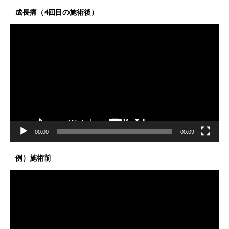
成長痛（4回目の施術後）
動
画
プ
レ
ー
ヤ
ー
00:00
00:09
例）施術前
動
画
プ
レ
ー