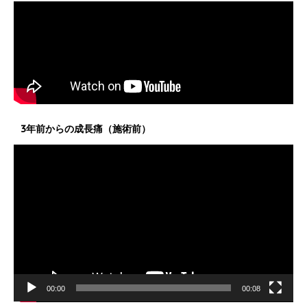
3年前からの成長痛（施術前）
動
画
プ
レ
ー
ヤ
ー
00:00
00:08