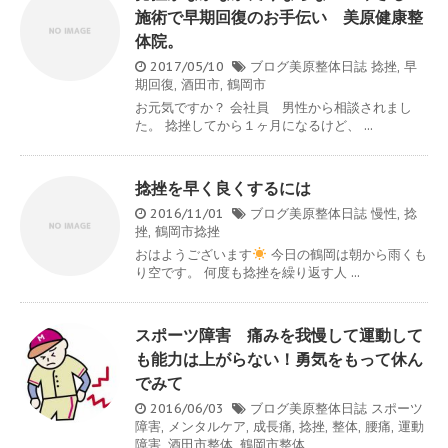
施術で早期回復のお手伝い 美原健康整
体院。
2017/05/10
ブログ美原整体日誌
捻挫
,
早
期回復
,
酒田市
,
鶴岡市
お元気ですか？ 会社員 男性から相談されまし
た。 捻挫してから１ヶ月になるけど、 ...
捻挫を早く良くするには
2016/11/01
ブログ美原整体日誌
慢性
,
捻
挫
,
鶴岡市捻挫
おはようございます
今日の鶴岡は朝から雨くも
り空です。 何度も捻挫を繰り返す人 ...
スポーツ障害 痛みを我慢して運動して
も能力は上がらない！勇気をもって休ん
でみて
2016/06/03
ブログ美原整体日誌
スポーツ
障害
,
メンタルケア
,
成長痛
,
捻挫
,
整体
,
腰痛
,
運動
障害
,
酒田市整体
,
鶴岡市整体