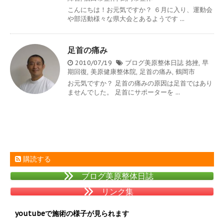
こんにちは！お元気ですか？ ６月に入り、運動会
や部活動様々な県大会とあるようです ...
足首の痛み
2010/07/19
ブログ美原整体日誌
捻挫
,
早
期回復
,
美原健康整体院
,
足首の痛み
,
鶴岡市
お元気ですか？ 足首の痛みの原因は足首ではあり
ませんでした。 足首にサポーターを ...
購読する
ブログ美原整体日誌
リンク集
youtubeで施術の様子が見られます